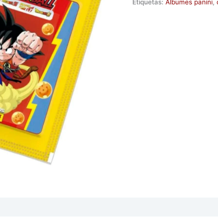
Etiquetas:
Álbumes panini
,