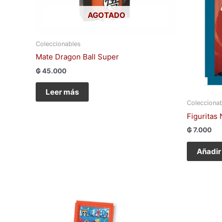
AGOTADO
Coleccionables
Mate Dragon Ball Super
₲
45.000
Leer más
Colecciona
Figuritas
₲
7.000
Añadir 