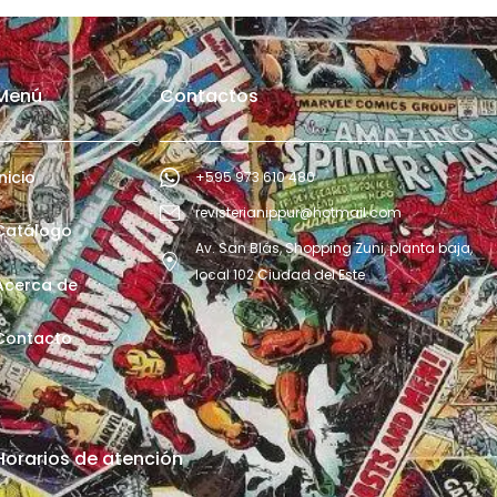
Menú
Contactos
Inicio
+595 973 610 480
revisterianippur@hotmail.com
Catálogo
Av. San Blás, Shopping Zuni, planta baja,
local 102 Ciudad del Este
Acerca de
Contacto
Horarios de atención