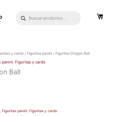
Búsqueda
de
O
productos
guritas y cards
/
Figuritas panini
/ Figuritas Dragon Ball
s panini
,
Figuritas y cards
on Ball
,
Figuritas panini
,
Figuritas y cards