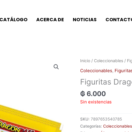
CATÁLOGO
ACERCA DE
NOTICIAS
CONTACT
Inicio
/
Coleccionables
/
Fi
Coleccionables
,
Figurita
Figuritas Drag
₲
6.000
Sin existencias
SKU:
7897653540785
Categorías:
Coleccionables