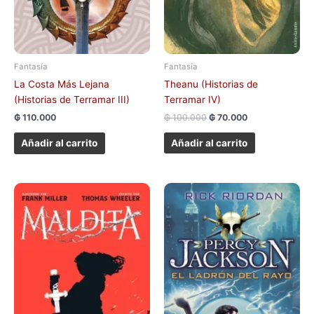
Fantasía
Fantasía
Theanu (Historias de
La Costa Más Lejana
Terramar IV)
(Historias de Terramar III)
₲
100.000
₲
70.000
₲
110.000
Añadir al carrito
Añadir al carrito