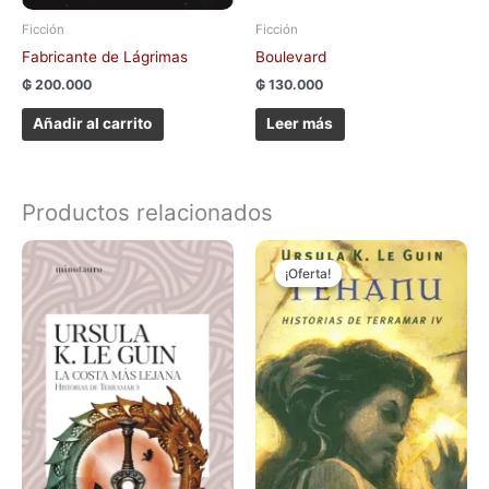
Ficción
Ficción
Fabricante de Lágrimas
Boulevard
₲
200.000
₲
130.000
Añadir al carrito
Leer más
Productos relacionados
El
El
precio
precio
¡Oferta!
¡Oferta!
original
actual
era:
es:
₲ 100.000.
₲ 70.000.