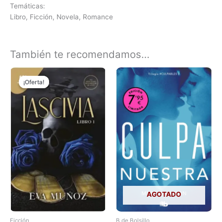
Temáticas:
Libro, Ficción, Novela, Romance
También te recomendamos…
El
El
precio
precio
¡Oferta!
¡Oferta!
original
actual
era:
es:
₲ 130.000.
₲ 80.000.
AGOTADO
Ficción
B de Bolsillo