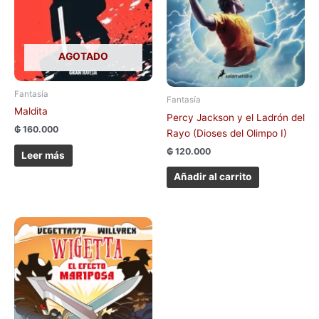
AGOTADO
Fantasía
Fantasía
Maldita
Percy Jackson y el Ladrón del
₲
160.000
Rayo (Dioses del Olimpo I)
₲
120.000
Leer más
Añadir al carrito