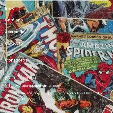
Inicio
Catálogo
Acerca de
Contacto
Contactos
+595 973 610 480
revisterianippur@hotmail.com
Av. San Blás, Shopping Zuni, planta baja, local 102 Ciudad
del Este