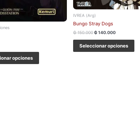
IVREA (Arg)
Bungo Stray Dogs
iones
₲
150.000
₲
140.000
Seleccionar opciones
ionar opciones