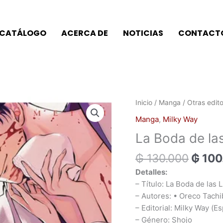
CATÁLOGO
ACERCA DE
NOTICIAS
CONTACT
El
La
Inicio
/
Manga
/
Otras edit
preci
Boda
Manga
,
Milky Way
origin
de
La Boda de la
era:
las
₲ 130
Luciérnagas
₲
130.000
₲
100
cantidad
Detalles:
– Título: La Boda de las 
– Autores: • Oreco Tach
– Editorial: Milky Way (Es
– Género: Shojo