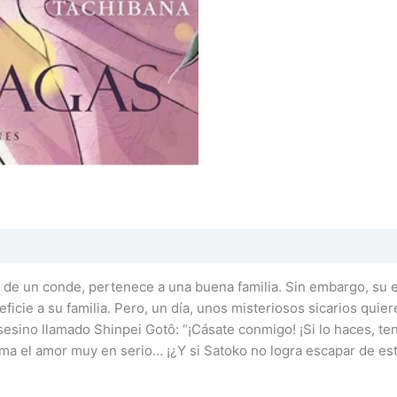
ija de un conde, pertenece a una buena familia. Sin embargo, su 
icie a su familia. Pero, un día, unos misteriosos sicarios quiere
esino llamado Shinpei Gotô: “¡Cásate conmigo! ¡Si lo haces, ten
oma el amor muy en serio… ¡¿Y si Satoko no logra escapar de e