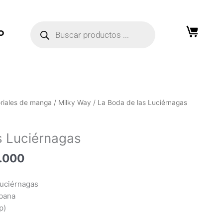
Búsqueda
de
O
productos
El
oriales de manga
/
Milky Way
/ La Boda de las Luciérnagas
o
precio
al
actual
s Luciérnagas
es:
.000.
₲ 100.000.
.000
Luciérnagas
ibana
p)