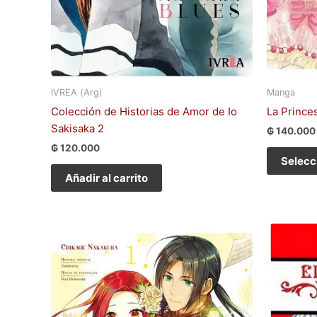
IVREA (Arg)
Manga
Colección de Historias de Amor de Io
La Prince
Sakisaka 2
₲
140.000
₲
120.000
Selecc
Añadir al carrito
Este
producto
tiene
múltiples
variantes.
Las