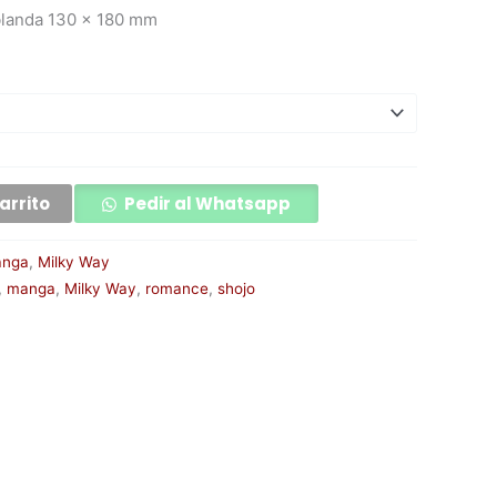
blanda 130 x 180 mm
arrito
Pedir al Whatsapp
nga
,
Milky Way
,
manga
,
Milky Way
,
romance
,
shojo