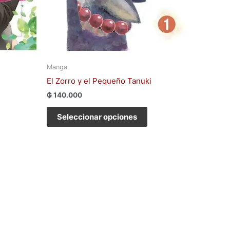
de
oducto
producto
Manga
El Zorro y el Pequeño Tanuki
₲
140.000
Seleccionar opciones