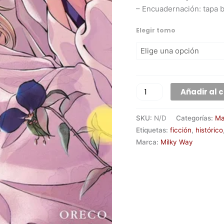
– Encuadernación: tapa 
Elegir tomo
Añadir al c
SKU:
N/D
Categorías:
Ma
Etiquetas:
ficción
,
histórico
Marca:
Milky Way