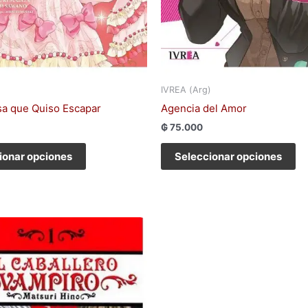
de
de
producto
pr
IVREA (Arg)
sa que Quiso Escapar
Agencia del Amor
₲
75.000
ionar opciones
Seleccionar opciones
Este
producto
tiene
múltiples
variantes.
Las