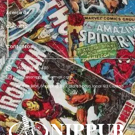
Acerca de
Contacto
Contactos
+595 973 610 480
revisterianippur@hotmail.com
Av. San Blás, Shopping Zuni, planta baja, local 102 Ciudad
del Este