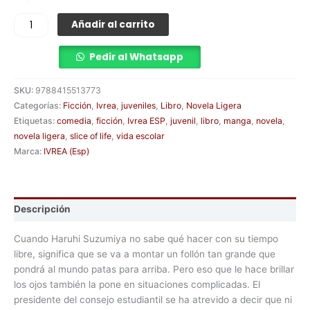
Añadir al carrito
Pedir al Whatsapp
SKU:
9788415513773
Categorías:
Ficción
,
Ivrea
,
juveniles
,
Libro
,
Novela Ligera
Etiquetas:
comedia
,
ficción
,
Ivrea ESP
,
juvenil
,
libro
,
manga
,
novela
,
novela ligera
,
slice of life
,
vida escolar
Marca:
IVREA (Esp)
Descripción
Cuando Haruhi Suzumiya no sabe qué hacer con su tiempo
libre, significa que se va a montar un follón tan grande que
pondrá al mundo patas para arriba. Pero eso que le hace brillar
los ojos también la pone en situaciones complicadas. El
presidente del consejo estudiantil se ha atrevido a decir que ni