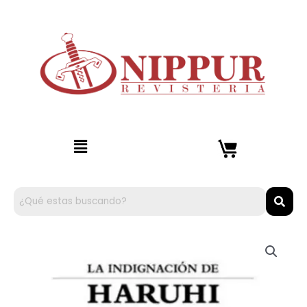
Ir
al
contenido
Menú
La
Indignación
de
Haruhi
Suzumiya