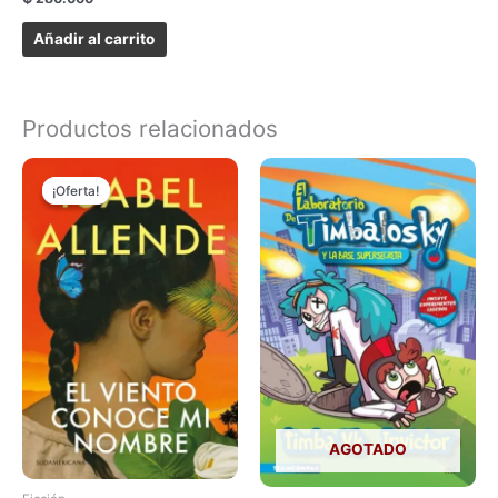
Añadir al carrito
Productos relacionados
El
El
precio
precio
¡Oferta!
¡Oferta!
original
actual
era:
es:
₲ 180.000.
₲ 150.000.
AGOTADO