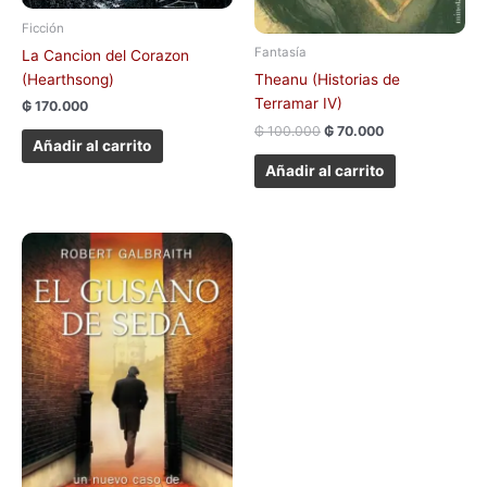
Ficción
Fantasía
La Cancion del Corazon
(Hearthsong)
Theanu (Historias de
Terramar IV)
₲
170.000
₲
100.000
₲
70.000
Añadir al carrito
Añadir al carrito