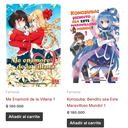
Fantasía
Fantasía
Me Enamoré de la Villana 1
Konosuba: Bendito sea Este
Maravilloso Mundo! 1
₲
180.000
₲
180.000
Añadir al carrito
Añadir al carrito