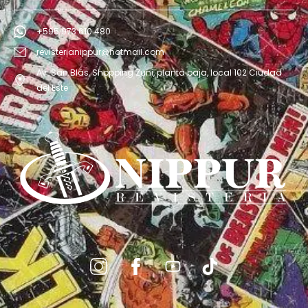
+595 973 610 480
revisterianippur@hotmail.com
Av. San Blás, Shopping Zuni, planta baja, local 102 Ciudad
del Este