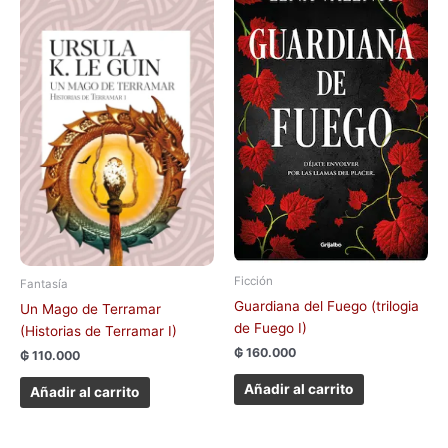
Ficción
Fantasía
Guardiana del Fuego (trilogia
Un Mago de Terramar
de Fuego I)
(Historias de Terramar I)
₲
160.000
₲
110.000
Añadir al carrito
Añadir al carrito