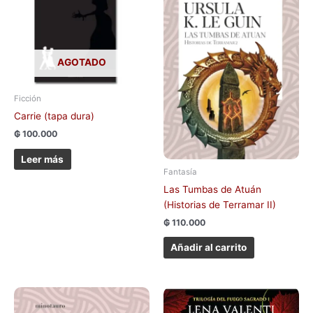
AGOTADO
Ficción
Carrie (tapa dura)
₲
100.000
Leer más
Fantasía
Las Tumbas de Atuán
(Historias de Terramar II)
₲
110.000
Añadir al carrito