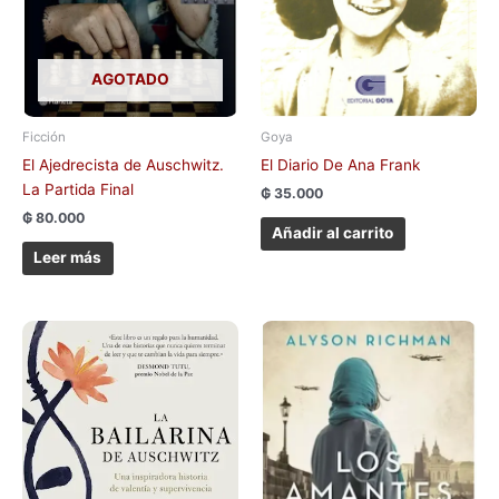
AGOTADO
Ficción
Goya
El Ajedrecista de Auschwitz.
El Diario De Ana Frank
La Partida Final
₲
35.000
₲
80.000
Añadir al carrito
Leer más