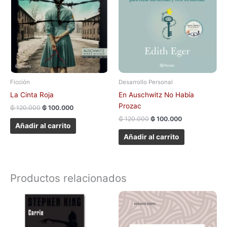
Ficción
Desarrollo Personal
La Cinta Roja
En Auschwitz No Había
Prozac
₲
120.000
₲
100.000
₲
120.000
₲
100.000
Añadir al carrito
Añadir al carrito
Productos relacionados