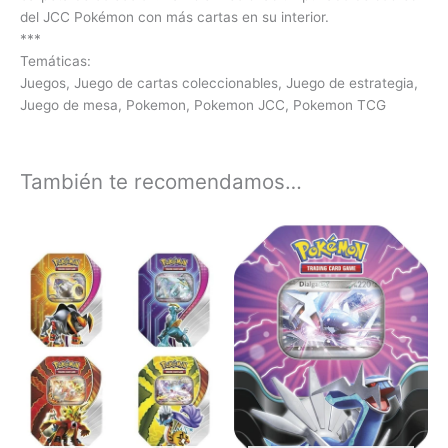
del JCC Pokémon con más cartas en su interior.
***
Temáticas:
Juegos, Juego de cartas coleccionables, Juego de estrategia,
Juego de mesa, Pokemon, Pokemon JCC, Pokemon TCG
También te recomendamos…
Este
producto
tiene
múltiples
variantes.
Las
opciones
se
pueden
elegir
en