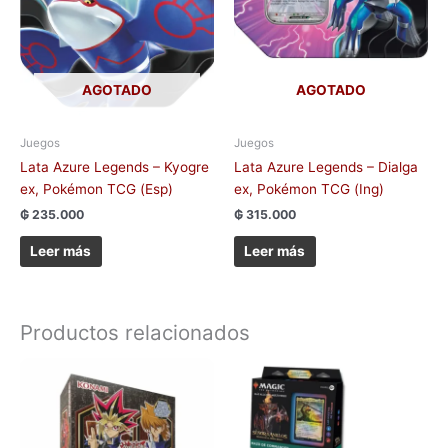
AGOTADO
AGOTADO
Juegos
Juegos
Lata Azure Legends – Kyogre
Lata Azure Legends – Dialga
ex, Pokémon TCG (Esp)
ex, Pokémon TCG (Ing)
₲
235.000
₲
315.000
Leer más
Leer más
Productos relacionados
Este
produc
tiene
múltipl