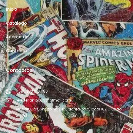
Inicio
Catálogo
Acerca de
Contacto
Contactos
+595 973 610 480
revisterianippur@hotmail.com
Av. San Blás, Shopping Zuni, planta baja, local 102 Ciudad
del Este