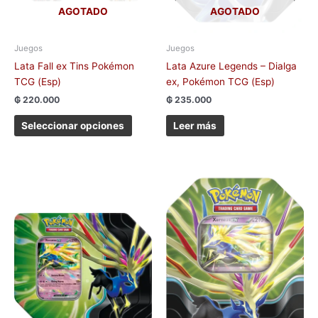
la
AGOTADO
AGOTADO
página
de
Juegos
Juegos
producto
Lata Fall ex Tins Pokémon
Lata Azure Legends – Dialga
TCG (Esp)
ex, Pokémon TCG (Esp)
₲
220.000
₲
235.000
Seleccionar opciones
Leer más