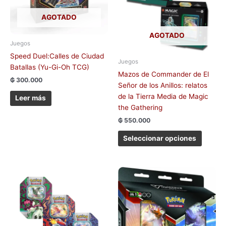
variant
Las
AGOTADO
opcion
AGOTADO
se
Juegos
pueden
Speed Duel:Calles de Ciudad
elegir
Juegos
Batallas (Yu-Gi-Oh TCG)
en
Mazos de Commander de El
₲
300.000
la
Señor de los Anillos: relatos
página
de la Tierra Media de Magic
Leer más
de
the Gathering
produc
₲
550.000
Seleccionar opciones
Este
producto
tiene
múltiples
variantes.