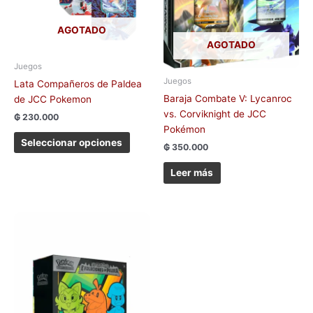
Las
opciones
AGOTADO
se
AGOTADO
pueden
elegir
Juegos
en
Juegos
Lata Compañeros de Paldea
la
Baraja Combate V: Lycanroc
de JCC Pokemon
página
vs. Corviknight de JCC
₲
230.000
de
Pokémon
producto
Seleccionar opciones
₲
350.000
Leer más