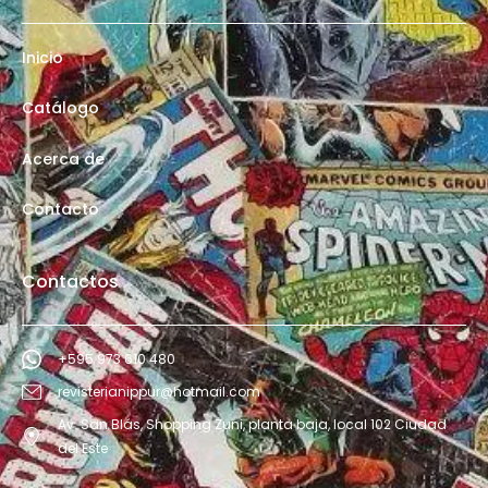
Inicio
Catálogo
Acerca de
Contacto
Contactos
+595 973 610 480
revisterianippur@hotmail.com
Av. San Blás, Shopping Zuni, planta baja, local 102 Ciudad
del Este