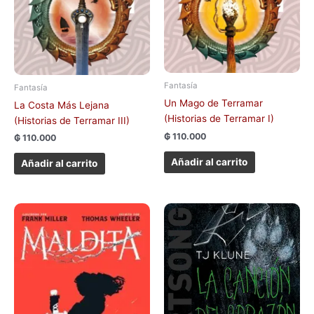
Fantasía
Fantasía
Un Mago de Terramar
La Costa Más Lejana
(Historias de Terramar I)
(Historias de Terramar III)
₲
110.000
₲
110.000
Añadir al carrito
Añadir al carrito