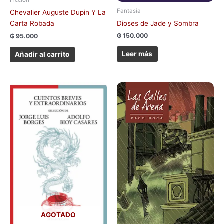
Fantasía
Chevalier Auguste Dupin Y La
Dioses de Jade y Sombra
Carta Robada
₲
150.000
₲
95.000
Leer más
Añadir al carrito
AGOTADO