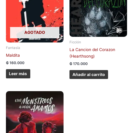
AGOTADO
Ficción
Fantasía
La Cancion del Corazon
Maldita
(Hearthsong)
₲
160.000
₲
170.000
Leer más
Añadir al carrito