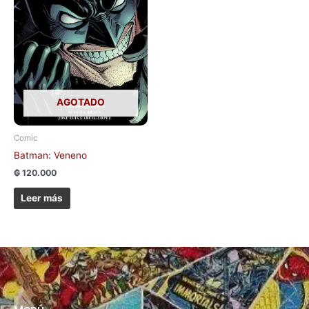
AGOTADO
Comic
Batman: Veneno
₲
120.000
Leer más