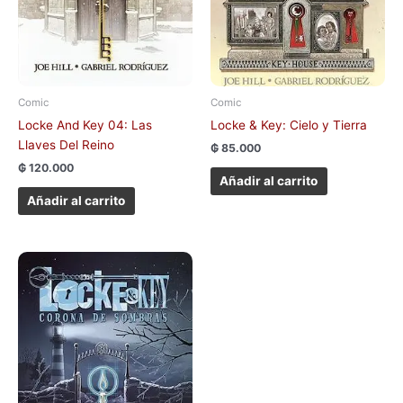
Comic
Comic
Locke And Key 04: Las
Locke & Key: Cielo y Tierra
Llaves Del Reino
₲
85.000
₲
120.000
Añadir al carrito
Añadir al carrito