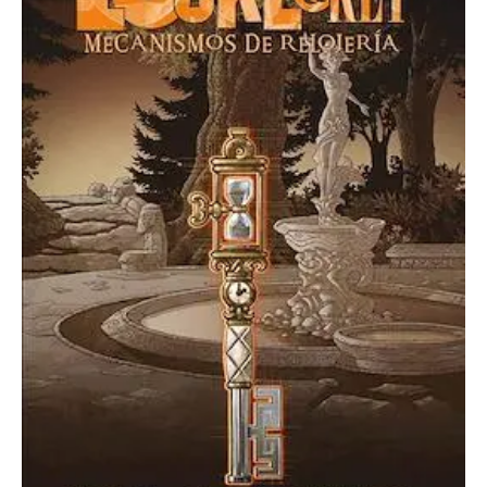
De
Relojeria
cantidad