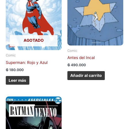
AGOTADO
Comic
Comic
Antes del Incal
Superman: Rojo y Azul
₲
490.000
₲
180.000
Añadir al carrito
Leer más