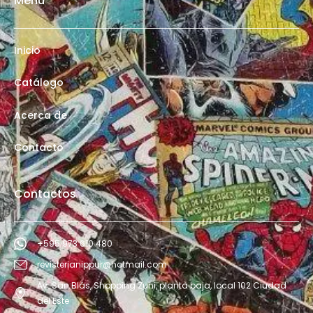
Menú
Inicio
Catálogo
Acerca de
Contacto
Contactos
+595 973 610 480
revisterianippur@hotmail.com
Av. San Blás, Shopping Zuni, planta baja, local 102 Ciudad
del Este