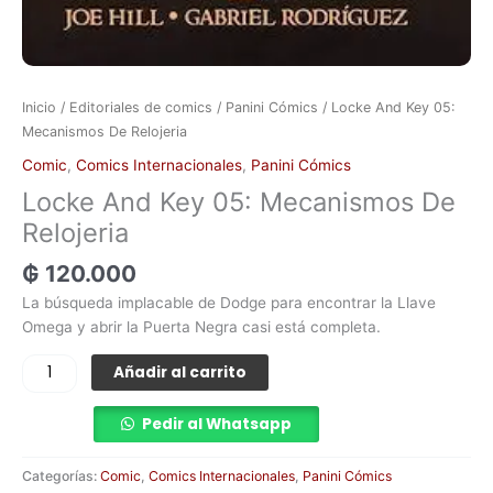
Inicio
/
Editoriales de comics
/
Panini Cómics
/ Locke And Key 05:
Mecanismos De Relojeria
Comic
,
Comics Internacionales
,
Panini Cómics
Locke And Key 05: Mecanismos De
Relojeria
₲
120.000
La búsqueda implacable de Dodge para encontrar la Llave
Omega y abrir la Puerta Negra casi está completa.
Añadir al carrito
Pedir al Whatsapp
Categorías:
Comic
,
Comics Internacionales
,
Panini Cómics