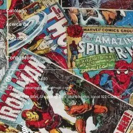
Catálogo
Acerca de
Contacto
Contactos
+595 973 610 480
revisterianippur@hotmail.com
Av. San Blás, Shopping Zuni, planta baja, local 102 Ciudad
del Este