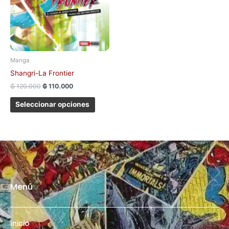
pueden
elegir
en
la
página
Manga
de
Shangri-La Frontier
producto
₲
120.000
₲
110.000
Seleccionar opciones
Menú
Inicio