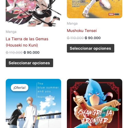
elegir
elegir
en
en
la
la
página
página
Manga
de
de
Mushoku Tensei
Manga
producto
produc
₲
110.000
₲
90.000
La Tierra de las Gemas
(Houseki no Kuni)
Seleccionar opciones
₲
110.000
₲
90.000
Seleccionar opciones
El
El
precio
precio
¡Oferta!
¡Oferta!
original
actual
era:
es:
₲ 85.000.
₲ 75.000.