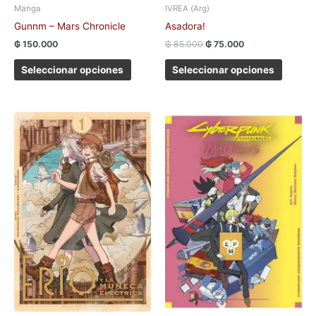
Manga
IVREA (Arg)
producto
produc
Gunnm – Mars Chronicle
Asadora!
₲
150.000
₲
85.000
₲
75.000
Seleccionar opciones
Seleccionar opciones
Este
producto
tiene
múltiples
variantes.
Las
opciones
se
pueden
elegir
en
la
página