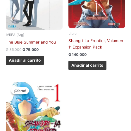
Libro
IVREA (Arg)
Shangri-La Frontier, Volumen
The Blue Summer and You
1: Expansion Pack
₲
85.000
₲
75.000
₲
140.000
Añadir al carrito
Añadir al carrito
El
El
Este
precio
precio
¡Oferta!
¡Oferta!
producto
original
actual
tiene
era:
es:
₲ 120.000.
₲ 110.000.
múltiples
variantes.
Las
opciones
se