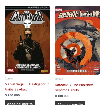
Comic
Comic
Marvel Saga. El Castigador 5:
Daredevil / The Punisher:
Arriba Es Abajo
Séptimo Círculo
₲
250.000
₲
130.000
Añadir al carrito
Añadir al carrito