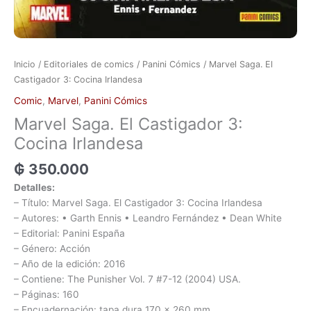
Inicio
/
Editoriales de comics
/
Panini Cómics
/ Marvel Saga. El
Castigador 3: Cocina Irlandesa
Comic
,
Marvel
,
Panini Cómics
Marvel Saga. El Castigador 3:
Cocina Irlandesa
₲
350.000
Detalles:
– Título: Marvel Saga. El Castigador 3: Cocina Irlandesa
– Autores: • Garth Ennis • Leandro Fernández • Dean White
– Editorial: Panini España
– Género: Acción
– Año de la edición: 2016
– Contiene: The Punisher Vol. 7 #7-12 (2004) USA.
– Páginas: 160
– Encuadernación: tapa dura 170 x 260 mm