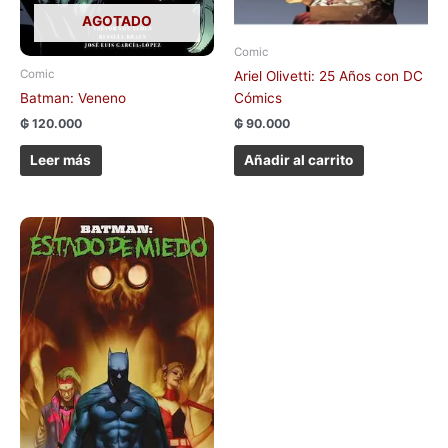
AGOTADO
Comic
Comic
Ariel Olivetti: 25 Años con DC
Batman: Veneno
Cómics
₲
120.000
₲
90.000
Leer más
Añadir al carrito