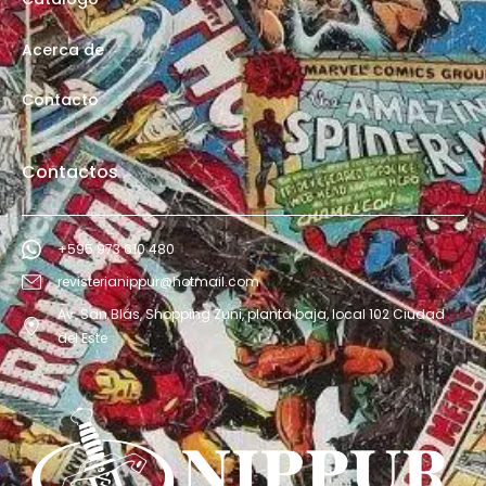
Acerca de
Contacto
Contactos
+595 973 610 480
revisterianippur@hotmail.com
Av. San Blás, Shopping Zuni, planta baja, local 102 Ciudad
del Este