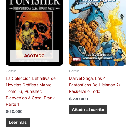
AGOTADO
Comic
Comic
La Colección Definitiva de
Marvel Saga. Los 4
Novelas Gráficas Marvel.
Fantásticos De Hickman 2:
Tomo 16, Punisher:
Resuélvelo Todo
Bienvenido A Casa, Frank –
₲
230.000
Parte 1
Añadir al carrito
₲
50.000
Leer más