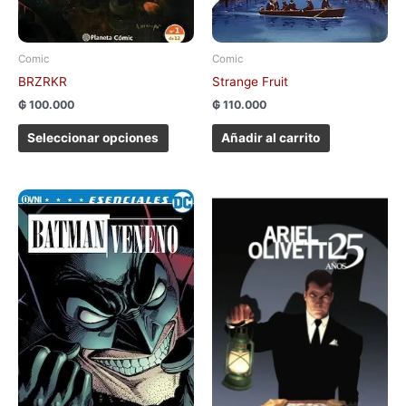
la
página
de
Comic
Comic
producto
BRZRKR
Strange Fruit
₲
100.000
₲
110.000
Seleccionar opciones
Añadir al carrito