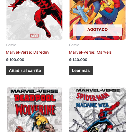
AGOTADO
Comic
Comic
Marvel-Verse: Daredevil
Marvel-verse: Marvels
₲
100.000
₲
140.000
Añadir al carrito
Leer más