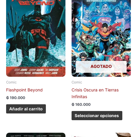
tiene
múltipl
variant
Las
opcion
se
pueden
elegir
en
la
AGOTADO
página
de
Comic
Comic
produc
Flashpoint Beyond
Crisis Oscura en Tierras
Infinitas
₲
190.000
₲
160.000
Añadir al carrito
Seleccionar opciones
El
El