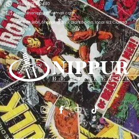
+595 973 610 480
revisterianippur@hotmail.com
Av. San Blás, Shopping Zuni, planta baja, local 102 Ciudad
del Este