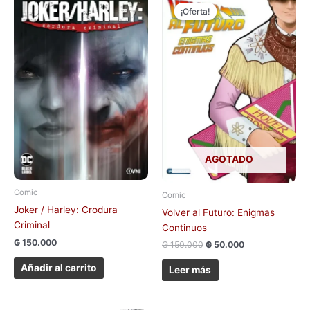
precio
precio
¡Oferta!
¡Oferta!
original
actual
era:
es:
₲ 150.000.
₲ 50.000.
AGOTADO
Comic
Comic
Joker / Harley: Crodura
Volver al Futuro: Enigmas
Criminal
Continuos
₲
150.000
₲
150.000
₲
50.000
Añadir al carrito
Leer más