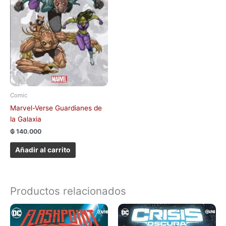
Comic
Marvel-Verse Guardianes de
la Galaxia
₲
140.000
Añadir al carrito
Productos relacionados
Este
produc