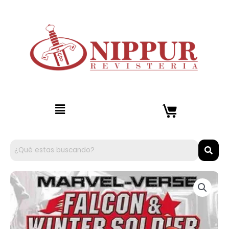
Ir
al
contenido
Menú
Marvel-
Verse:
Falcon
&
Winter