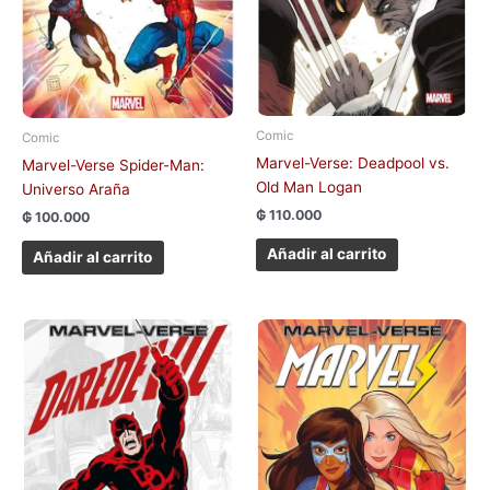
Comic
Comic
Marvel-Verse: Deadpool vs.
Marvel-Verse Spider-Man:
Old Man Logan
Universo Araña
₲
110.000
₲
100.000
Añadir al carrito
Añadir al carrito