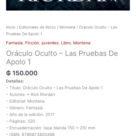
Inicio
/
Editoriales de libros
/
Montena
/ Oráculo Oculto – Las
Pruebas De Apolo 1
Fantasía
,
Ficción
,
juveniles
,
Libro
,
Montena
Oráculo Oculto – Las Pruebas De
Apolo 1
₲
150.000
Detalles:
– Título: Oráculo Oculto – Las Pruebas De Apolo 1
– Autores: • Rick Riordan
– Editorial: Montena
– Género: Fantasía
– Año de la edición: 2017
– Páginas: 320
– Encuadernación: tapa blanda 150 x 210 mm
– ISBN: 9789873820489