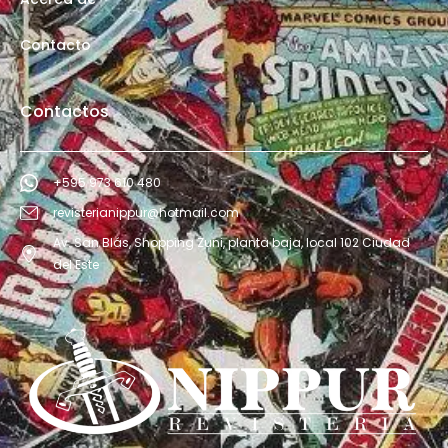
Contacto
Contactos
+595 973 610 480
revisterianippur@hotmail.com
Av. San Blás, Shopping Zuni, planta baja, local 102 Ciudad
del Este