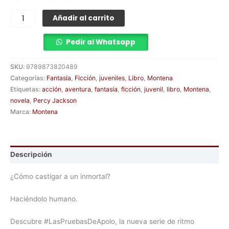
Añadir al carrito
Pedir al Whatsapp
SKU:
9789873820489
Categorías:
Fantasía
,
Ficción
,
juveniles
,
Libro
,
Montena
Etiquetas:
acción
,
aventura
,
fantasía
,
ficción
,
juvenil
,
libro
,
Montena
,
novela
,
Percy Jackson
Marca:
Montena
Descripción
¿Cómo castigar a un inmortal?
Haciéndolo humano.
Descubre #LasPruebasDeApolo, la nueva serie de ritmo