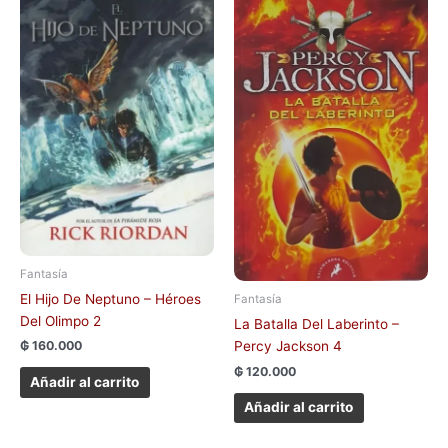
Fantasía
El Hijo De Neptuno – Héroes
Fantasía
Del Olimpo 2
La Batalla Del Laberinto –
Percy Jackson 4
₲
160.000
₲
120.000
Añadir al carrito
Añadir al carrito