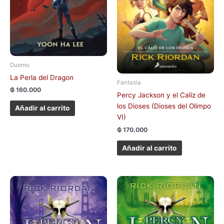
Duomo
La Perla del Dragon
Fantasía
₲
160.000
Percy Jackson y el Caliz de
los Dioses (Dioses del Olimpo
Añadir al carrito
VI)
₲
170.000
Añadir al carrito