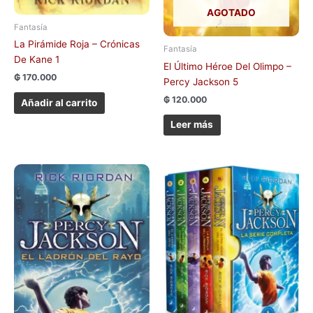
AGOTADO
Fantasía
La Pirámide Roja – Crónicas
Fantasía
De Kane 1
El Último Héroe Del Olimpo –
₲
170.000
Percy Jackson 5
₲
120.000
Añadir al carrito
Leer más