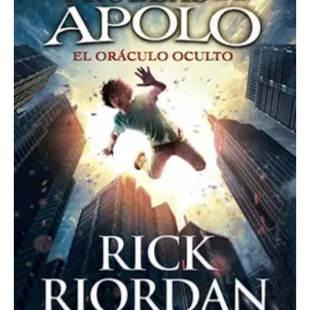
De
Apolo
1
cantidad