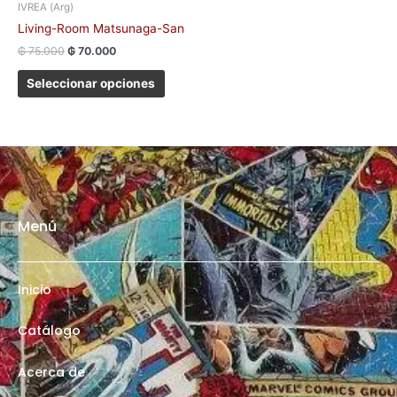
de
IVREA (Arg)
producto
Living-Room Matsunaga-San
₲
75.000
₲
70.000
Seleccionar opciones
Menú
Inicio
Catálogo
Acerca de