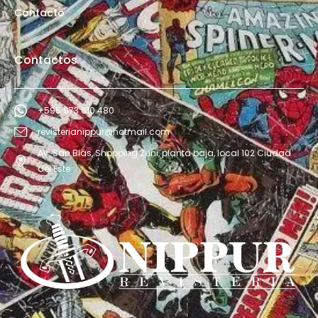
Contacto
Contactos
+595 973 610 480
revisterianippur@hotmail.com
Av. San Blás, Shopping Zuni, planta baja, local 102 Ciudad
del Este