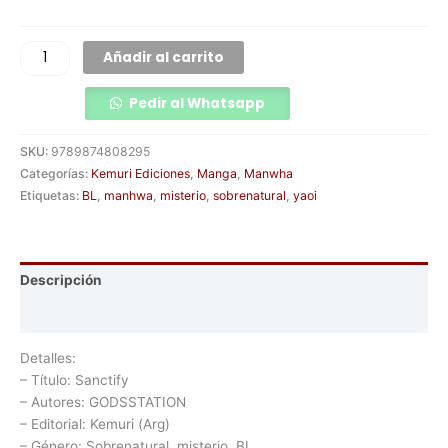
Añadir al carrito
Pedir al Whatsapp
SKU:
9789874808295
Categorías:
Kemuri Ediciones
,
Manga
,
Manwha
Etiquetas:
BL
,
manhwa
,
misterio
,
sobrenatural
,
yaoi
Descripción
Información adicional
Detalles:
– Título: Sanctify
– Autores: GODSSTATION
– Editorial: Kemuri (Arg)
– Género: Sobrenatural, misterio, BL