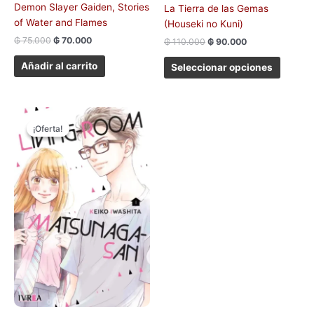
produc
Demon Slayer Gaiden, Stories
La Tierra de las Gemas
of Water and Flames
(Houseki no Kuni)
₲
75.000
₲
70.000
₲
110.000
₲
90.000
Añadir al carrito
Seleccionar opciones
El
El
Este
precio
precio
¡Oferta!
¡Oferta!
producto
original
actual
tiene
era:
es:
₲ 75.000.
₲ 70.000.
múltiples
variantes.
Las
opciones
se
pueden
elegir
en
la
página