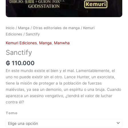
Inicio
/
Manga
/
Otras editoriales de manga
/
Kemuri
Ediciones
/ Sanctify
Kemuri Ediciones
,
Manga
,
Manwha
Sanctify
₲
110.000
En este mundo existe el bien y el mal. Lamentablemente, el
uno no puede existir sin el otro. Lance Hunter, un exorcista,
tiene la misión de proteger a la población de fuerzas
malévolas, ya sea un demonio, un espíritu o una bruja. Cuando
aparezca un asesino vengativo, ¿tendrá el valor de luchar
contra él?
Tomo