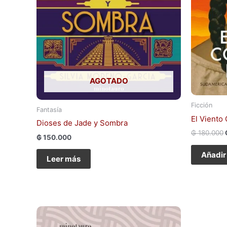
AGOTADO
Ficción
Fantasía
El Viento
Dioses de Jade y Sombra
₲
180.000
₲
150.000
Añadir 
Leer más