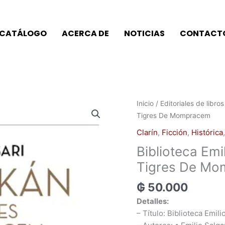
CATÁLOGO
ACERCA DE
NOTICIAS
CONTACT
Biblioteca
Inicio
/
Editoriales de libros
Emilio
Tigres De Mompracem
Salgari
Clarín
,
Ficción
,
Histórica
-
Biblioteca Emi
Sandokán
-
Tigres De M
Los
₲
50.000
Tigres
De
Detalles:
Mompracem
– Título:
Biblioteca Emili
cantidad