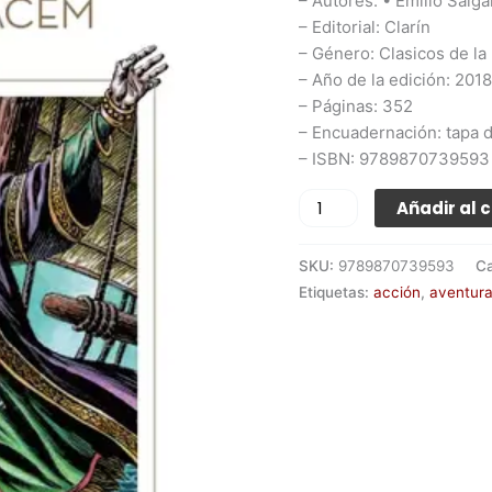
– Autores: • Emilio Salga
– Editorial: Clarín
– Género: Clasicos de la 
– Año de la edición: 2018
– Páginas: 352
– Encuadernación: tapa 
– ISBN: 9789870739593
Añadir al c
SKU:
9789870739593
Ca
Etiquetas:
acción
,
aventur