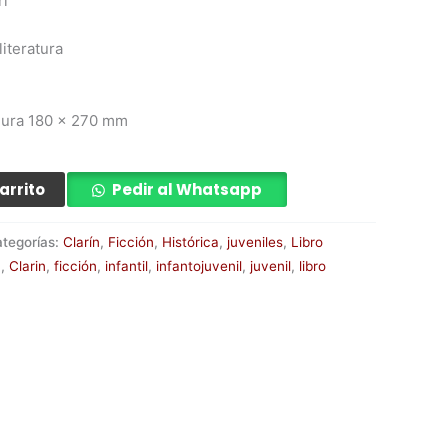
ri
literatura
dura 180 x 270 mm
arrito
Pedir al Whatsapp
tegorías:
Clarín
,
Ficción
,
Histórica
,
juveniles
,
Libro
a
,
Clarin
,
ficción
,
infantil
,
infantojuvenil
,
juvenil
,
libro