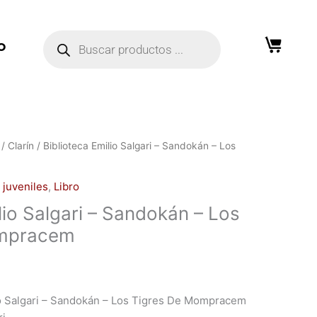
Búsqueda
de
O
productos
/
Clarín
/ Biblioteca Emilio Salgari – Sandokán – Los
,
juveniles
,
Libro
lio Salgari – Sandokán – Los
ompracem
o Salgari –
Sandokán – Los Tigres De Mompracem