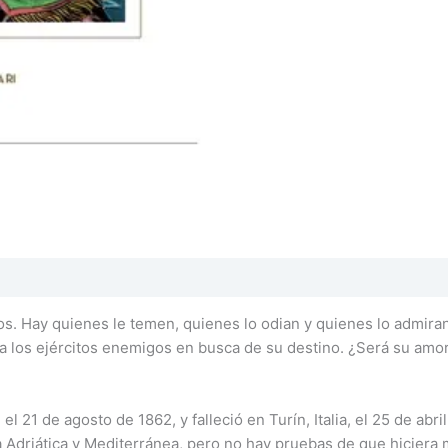
dos. Hay quienes le temen, quienes lo odian y quienes lo admira
ar a los ejércitos enemigos en busca de su destino. ¿Será su a
a, el 21 de agosto de 1862, y falleció en Turín, Italia, el 25 de ab
ta Adriática y Mediterránea, pero no hay pruebas de que hiciera