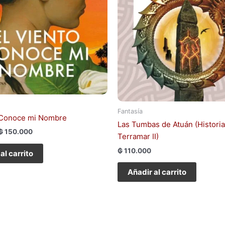
Fantasía
 Conoce mi Nombre
Las Tumbas de Atuán (Histori
₲
150.000
Terramar II)
₲
110.000
al carrito
Añadir al carrito