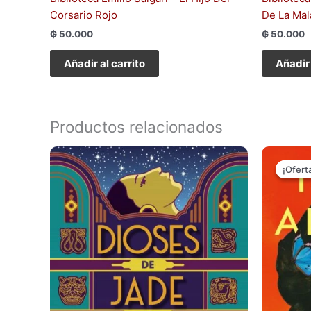
Corsario Rojo
De La Mal
₲
50.000
₲
50.000
Añadir al carrito
Añadir 
Productos relacionados
¡Ofert
¡Ofert