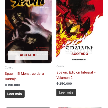
AGOTADO
AGOTADO
Comic
Comic
Spawn. Edición Integral –
Spawn: El Monstruo de la
Volumen 2
Burbuja
₲
250.000
₲
190.000
Leer más
Leer más