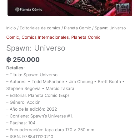
Inicio
/
Editoriales de comics
/
Planeta Comic
/ Spawn: Universo
Comic
,
Comics Internacionales
,
Planeta Comic
Spawn: Universo
₲
250.000
Detalles:
– Título: Spawn: Universo
– Autores: • Todd McFarlane • Jim Cheung • Brett Booth •
Stephen Segovia • Marcio Takara
– Editorial: Planeta Comic (Esp)
– Género: Acción
– Año de la edición: 2022
– Contiene: Spawn’s Universe #1.
– Páginas: 104
– Encuadernación: tapa dura 170 x 250 mm
– ISBN: 9788411120210