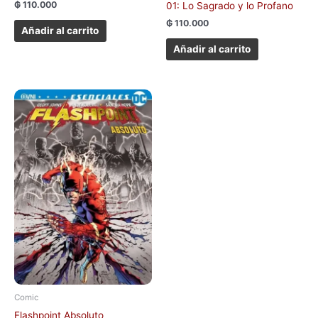
₲
110.000
01: Lo Sagrado y lo Profano
₲
110.000
Añadir al carrito
Añadir al carrito
Comic
Flashpoint Absoluto