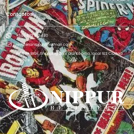
Contactos
+595 973 610 480
revisterianippur@hotmail.com
Av. San Blás, Shopping Zuni, planta baja, local 102 Ciudad
del Este