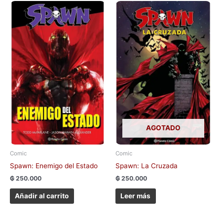
AGOTADO
Comic
Comic
Spawn: Enemigo del Estado
Spawn: La Cruzada
₲
250.000
₲
250.000
Añadir al carrito
Leer más