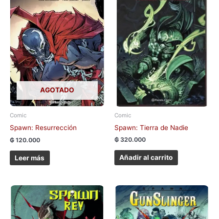
AGOTADO
Comic
Comic
Spawn: Tierra de Nadie
Spawn: Resurrección
₲
320.000
₲
120.000
Añadir al carrito
Leer más