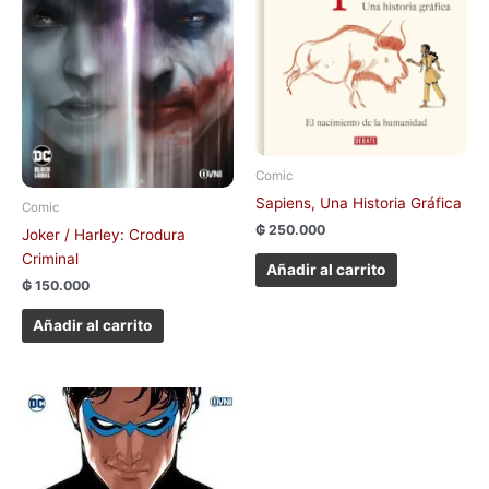
Comic
Sapiens, Una Historia Gráfica
Comic
₲
250.000
Joker / Harley: Crodura
Criminal
Añadir al carrito
₲
150.000
Añadir al carrito