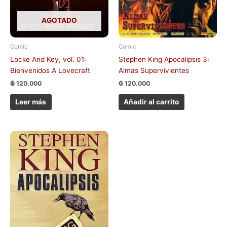
AGOTADO
Comic
Comic
Locke And Key, vol. 01:
Stephen King Apocalipsis 3:
Bienvenidos A Lovecraft
Almas Supervivientes
₲
120.000
₲
120.000
Leer más
Añadir al carrito