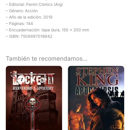
– Editorial: Panini Cómics (Arg)
– Género: Acción
– Año de la edición: 2019
– Páginas: 144
– Encuadernación: tapa dura, 150 x 200 mm
– ISBN: 7509997018942
También te recomendamos…