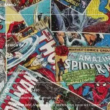
Menú
Inicio
Catálogo
Acerca de
Contacto
Contactos
+595 973 610 480
revisterianippur@hotmail.com
Av. San Blás, Shopping Zuni, planta baja, local 102 Ciudad