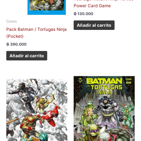
Power Card Game
₲
130.000
Comic
Añadir al carrito
Pack Batman / Tortugas Ninja
(Pocket)
₲
390.000
Añadir al carrito