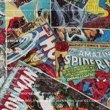
Menú
Inicio
Catálogo
Acerca de
Contacto
Contactos
+595 973 610 480
revisterianippur@hotmail.com
Av. San Blás, Shopping Zuni, planta baja, local 102 Ciudad
del Este