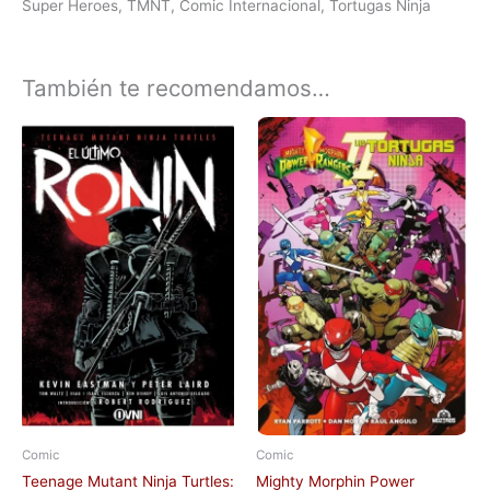
Super Heroes, TMNT, Comic Internacional, Tortugas Ninja
También te recomendamos…
Comic
Comic
Teenage Mutant Ninja Turtles:
Mighty Morphin Power