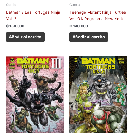
Comic
Comic
Batman / Las Tortugas Ninja –
Teenage Mutant Ninja Turtles
Vol. 2
Vol. 01: Regreso a New York
₲
150.000
₲
140.000
Añadir al carrito
Añadir al carrito