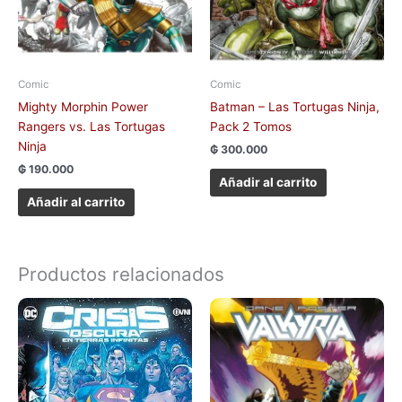
Comic
Comic
Mighty Morphin Power
Batman – Las Tortugas Ninja,
Rangers vs. Las Tortugas
Pack 2 Tomos
Ninja
₲
300.000
₲
190.000
Añadir al carrito
Añadir al carrito
Productos relacionados
Este
producto
tiene
múltiples
variantes.