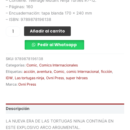
– Contiene: Teenage Mutant Ninja Turtles #7-12.
– Páginas: 160
– Encuadernación: tapa blanda 170 x 240 mm
– ISBN: 9789878196138
Añadir al carrito
Pedir al Whatsapp
SKU:
9789878196138
Categorías:
Comic
,
Comics Internacionales
Etiquetas:
acción
,
aventura
,
Comic
,
comic Internacional
,
ficción
,
IDW
,
Las tortugas ninja
,
Ovni Press
,
super héroes
Marca:
Ovni Press
Descripción
LA NUEVA ERA DE LAS TORTUGAS NINJA CONTINÚA EN
ESTE EXPLOSIVO ARCO ARGUMENTAL.