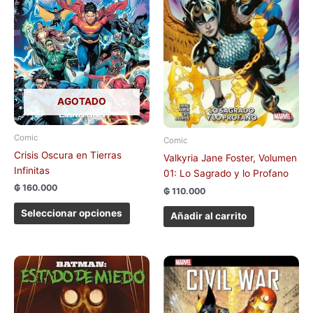
Las
opciones
se
pueden
elegir
en
la
AGOTADO
página
de
Comic
producto
Comic
Crisis Oscura en Tierras
Valkyria Jane Foster, Volumen
Infinitas
01: Lo Sagrado y lo Profano
₲
160.000
₲
110.000
Seleccionar opciones
Añadir al carrito