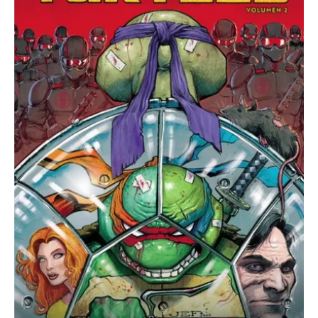
02:
Nueva
York
Vs
Las
Tortugas
Ninjas
cantidad