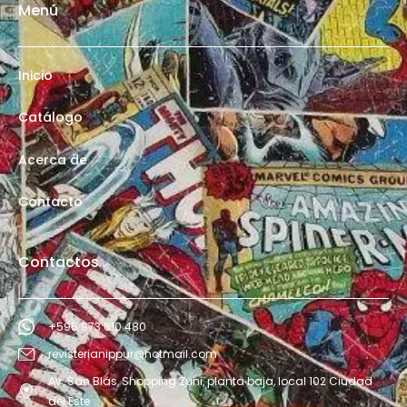
Menú
Inicio
Catálogo
Acerca de
Contacto
Contactos
+595 973 610 480
revisterianippur@hotmail.com
Av. San Blás, Shopping Zuni, planta baja, local 102 Ciudad
del Este