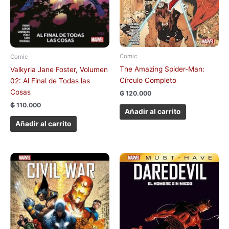
Comic
Comic
The Amazing Spider-Man:
Valkyria Jane Foster, Volumen
Círculo Completo
02: Al Final de Todas las
Cosas
₲
120.000
₲
110.000
Añadir al carrito
Añadir al carrito