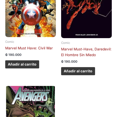
Comic
Comic
Marvel Must Have: Civil War
Marvel Must-Have, Daredevil:
₲
190.000
El Hombre Sin Miedo
₲
190.000
Añadir al carrito
Añadir al carrito