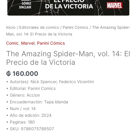
Inicio
/
Editoriales de comics
/
Panini Cómics
/ The Amazing Spider-
Man, vol. 14: El Precio de la Victoria
Comic
,
Marvel
,
Panini Cómics
The Amazing Spider-Man, vol. 14: El
Precio de la Victoria
₲
160.000
• Autor(es): Nick Spencer, Federico Vicentini
• Editorial: Panini Comics
• Género: Accion
• Encuadernación: Tapa blanda
• Num / vol: 14
• Año de edición: 2024
• Paginas: 180
• SKU: 9786075789507