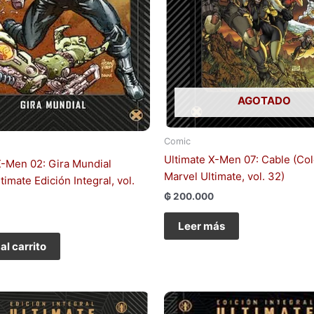
AGOTADO
Comic
Ultimate X-Men 07: Cable (Co
X-Men 02: Gira Mundial
Marvel Ultimate, vol. 32)
timate Edición Integral, vol.
₲
200.000
Leer más
al carrito