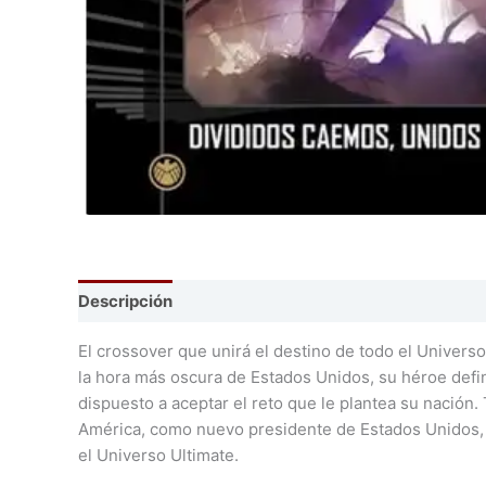
Descripción
El crossover que unirá el destino de todo el Universo
la hora más oscura de Estados Unidos, su héroe defin
dispuesto a aceptar el reto que le plantea su nación.
América, como nuevo presidente de Estados Unidos, y
el Universo Ultimate.