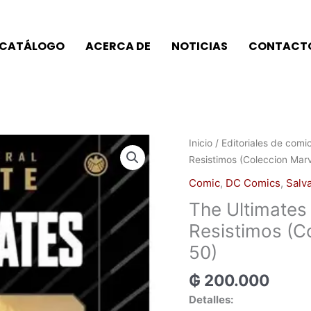
CATÁLOGO
ACERCA DE
NOTICIAS
CONTACT
Inicio
/
Editoriales de comi
Resistimos (Coleccion Marve
Comic
,
DC Comics
,
Salva
The Ultimates
Resistimos (Co
50)
₲
200.000
Detalles: