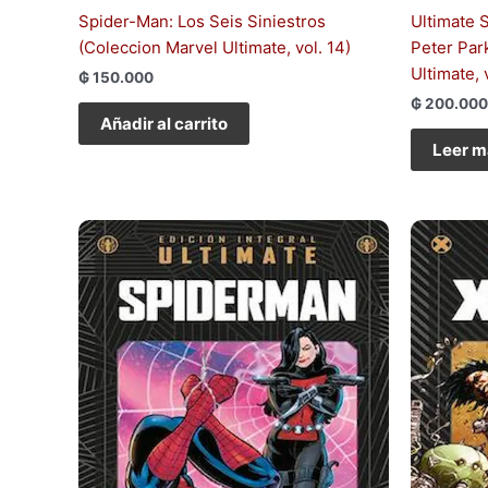
Spider-Man: Los Seis Siniestros
Ultimate 
(Coleccion Marvel Ultimate, vol. 14)
Peter Par
Ultimate, 
₲
150.000
₲
200.000
Añadir al carrito
Leer m