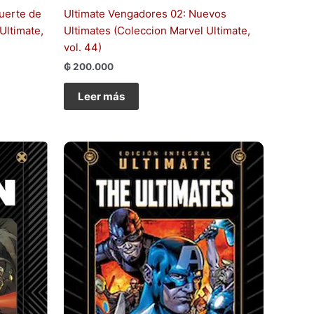
uerte de
Ultimate Vengadores 02: Nuevos
Ultimate,
Ultimates (Coleccion Marvel Ultimate,
vol. 44)
₲
200.000
Leer más