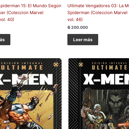
Spiderman 15: El Mundo Según
Ultimate Vengadores 03: La M
ker (Coleccion Marvel
Spiderman (Coleccion Marvel 
vol. 40)
vol. 46)
₲
200.000
ás
Leer más