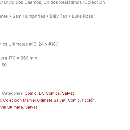
06: Divididos Caemos, Unidos Resistimos (Coleccion
ente • Sam Humphries • Billy Tan • Luke Ross
5
ics Ultimates #13-24 y #18.1.
dura 170 x 260 mm
-50
Categorías:
Comic
,
DC Comics
,
Salvat
s
,
Coleccion Marvel Ultimate Salvat
,
Comic
,
ficción
,
vel Ultimate
,
Salvat