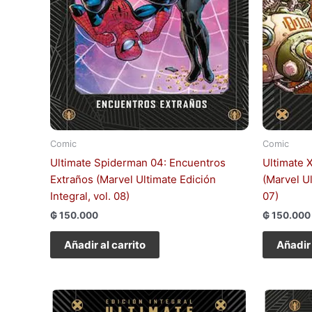
Comic
Comic
Ultimate Spiderman 04: Encuentros
Ultimate 
Extraños (Marvel Ultimate Edición
(Marvel Ul
Integral, vol. 08)
07)
₲
150.000
₲
150.000
Añadir al carrito
Añadir 