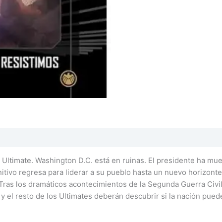
 Ultimate. Washington D.C. está en ruinas. El presidente ha mue
itivo regresa para liderar a su pueblo hasta un nuevo horizonte
 Tras los dramáticos acontecimientos de la Segunda Guerra Civil,
 el resto de los Ultimates deberán descubrir si la nación pued