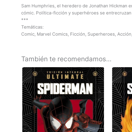
Sam Humphries, el heredero de Jonathan Hickman en T
cómic. Política-ficción y superhéroes se entrecruzan
***
Temáticas:
Comic, Marvel Comics, Ficción, Superheroes, Acción
También te recomendamos…