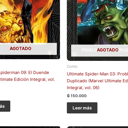
AGOTADO
AGOTADO
Comic
Spiderman 09: El Duende
Ultimate Spider-Man 03: Prob
timate Edición Integral, vol.
Duplicado (Marvel Ultimate Ed
Integral, vol. 06)
₲
150.000
ás
Leer más