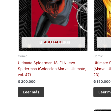
AGOTADO
Comic
Comic
Ultimate Spiderman 18: El Nuevo
Ultimate 
Spiderman (Coleccion Marvel Ultimate,
(Marvel Ul
vol. 47)
23)
₲
200.000
₲
150.000
Leer más
Leer m