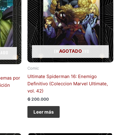
AGOTADO
Comic
Ultimate Spiderman 16: Enemigo
lemas por
Definitivo (Coleccion Marvel Ultimate,
ición
vol. 42)
₲
200.000
Leer más