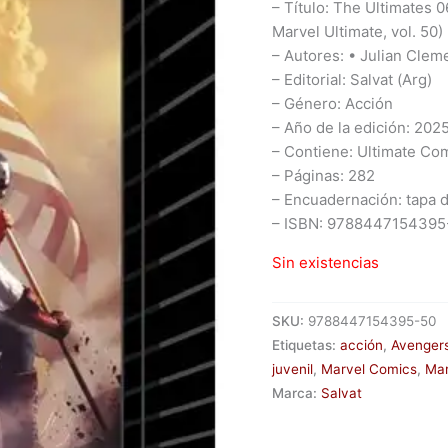
– Título: The Ultimates 
Marvel Ultimate, vol. 50)
– Autores: • Julian Clem
– Editorial: Salvat (Arg)
– Género: Acción
– Año de la edición: 202
– Contiene: Ultimate Com
– Páginas: 282
– Encuadernación: tapa 
– ISBN: 9788447154395
Sin existencias
SKU:
9788447154395-50
Etiquetas:
acción
,
Avenger
juvenil
,
Marvel Comics
,
Mar
Marca:
Salvat