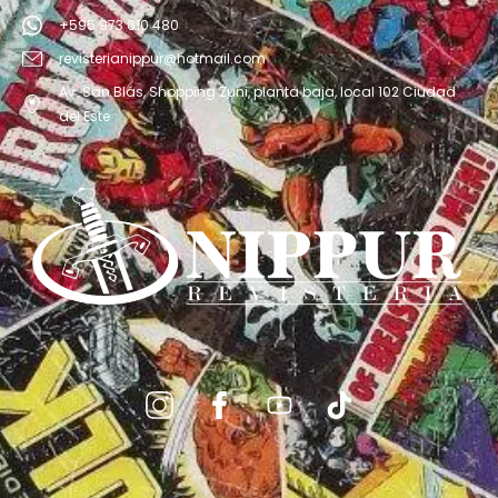
+595 973 610 480
revisterianippur@hotmail.com
Av. San Blás, Shopping Zuni, planta baja, local 102 Ciudad
del Este