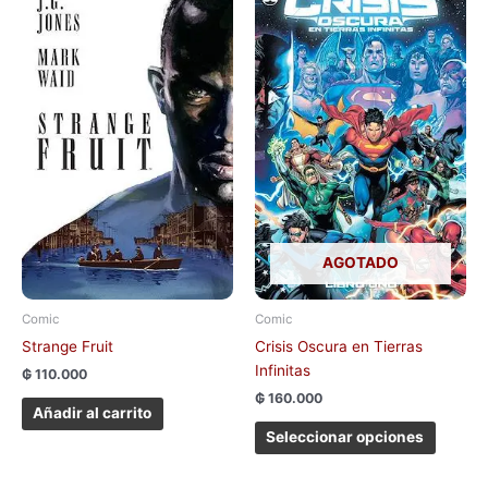
produc
tiene
múltipl
variant
Las
opcion
se
pueden
elegir
en
la
AGOTADO
página
de
Comic
Comic
produc
Strange Fruit
Crisis Oscura en Tierras
Infinitas
₲
110.000
₲
160.000
Añadir al carrito
Seleccionar opciones