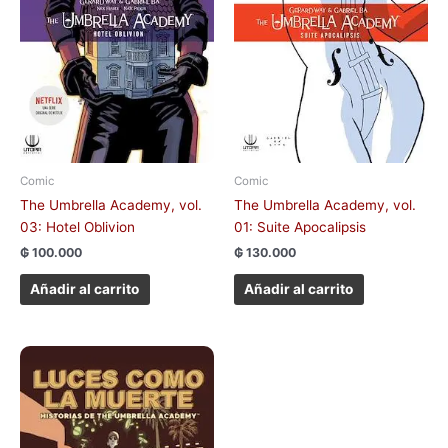
Comic
Comic
The Umbrella Academy, vol.
The Umbrella Academy, vol.
03: Hotel Oblivion
01: Suite Apocalipsis
₲
100.000
₲
130.000
Añadir al carrito
Añadir al carrito