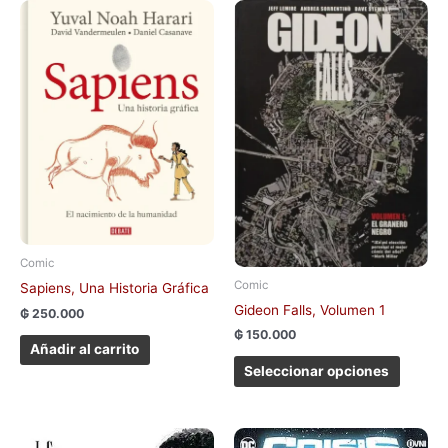
Este
produc
tiene
múltipl
variant
Las
opcion
se
pueden
elegir
en
la
Comic
página
Comic
Sapiens, Una Historia Gráfica
de
Gideon Falls, Volumen 1
₲
250.000
produc
₲
150.000
Añadir al carrito
Seleccionar opciones
Este