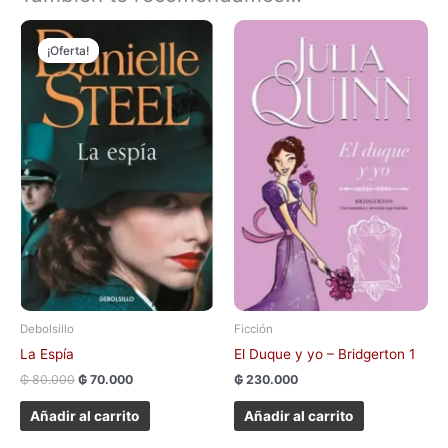
El
El
precio
precio
¡Oferta!
¡Oferta!
original
actual
era:
es:
₲ 80.000.
₲ 70.000.
Debolsillo
Ficción
La Espía
El Duque y yo – Bridgerton 1
₲
80.000
₲
70.000
₲
230.000
Añadir al carrito
Añadir al carrito