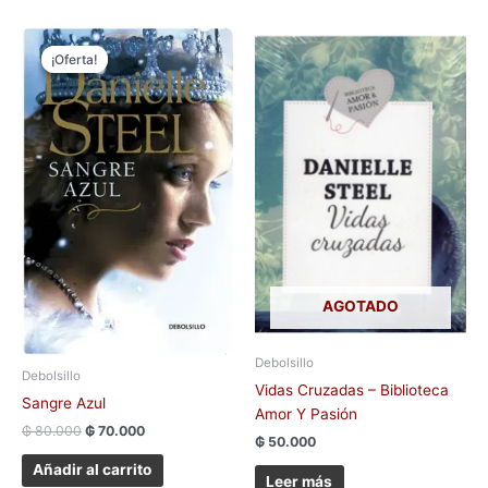
El
El
precio
precio
¡Oferta!
¡Oferta!
original
actual
era:
es:
₲ 80.000.
₲ 70.000.
AGOTADO
Debolsillo
Debolsillo
Vidas Cruzadas – Biblioteca
Sangre Azul
Amor Y Pasión
₲
80.000
₲
70.000
₲
50.000
Añadir al carrito
Leer más