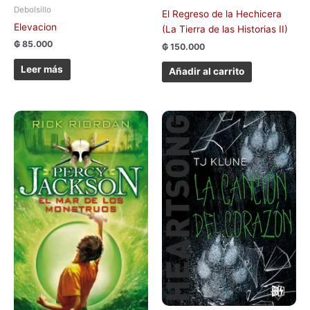
Debolsillo
El Regreso de la Hechicera
Elevacion
(La Tierra de las Historias II)
₲
85.000
₲
150.000
Leer más
Añadir al carrito