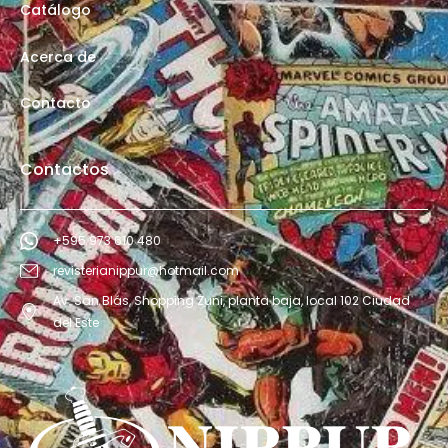
Catálogo
Acerca de
Contacto
Contactos
+595 973 610 480
revisterianippur@hotmail.com
Av. San Blás, Shopping Zuni, planta baja, local 102 Ciudad
del Este