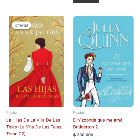
El
El
precio
precio
¡Oferta!
¡Oferta!
original
actual
era:
es:
₲ 70.000.
₲ 50.000.
Ficción
Ficción
La Hijas De La Villa De Las
El Vizconde que me amó –
Telas (La Villa De Las Telas,
Bridgerton 2
Tomo 02)
₲
230.000