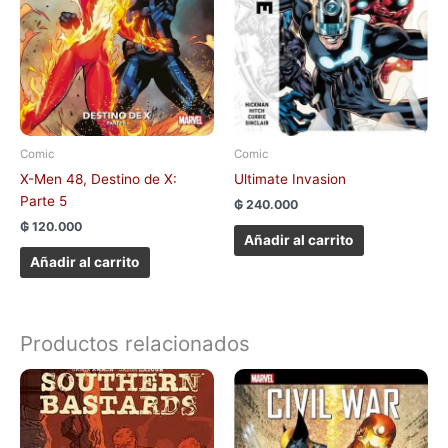
Comic
Comic
X-Men 48, Destino de X:
Ultimate Invasion
Parte 5
₲
240.000
₲
120.000
Añadir al carrito
Añadir al carrito
Productos relacionados
Este
producto
tiene
múltiples