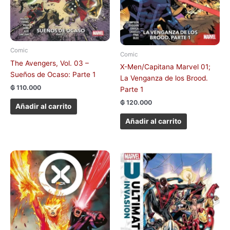
Comic
Comic
The Avengers, Vol. 03 –
X-Men/Capitana Marvel 01;
Sueños de Ocaso: Parte 1
La Venganza de los Brood.
₲
110.000
Parte 1
₲
120.000
Añadir al carrito
Añadir al carrito