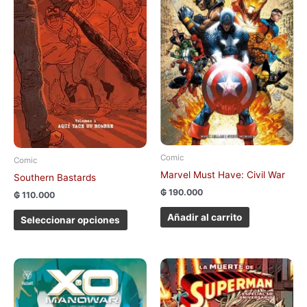
variantes.
Las
opciones
se
pueden
elegir
en
la
página
de
Comic
Comic
producto
Marvel Must Have: Civil War
Southern Bastards
₲
190.000
₲
110.000
Añadir al carrito
Seleccionar opciones
Este
producto
tiene