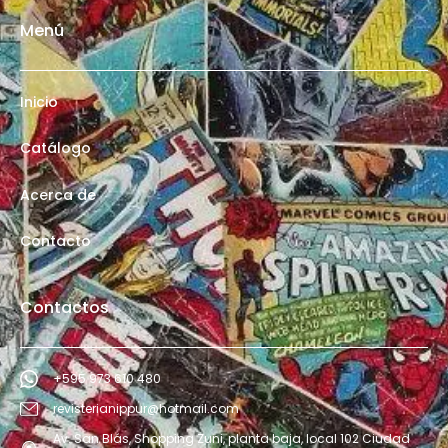
Menú
Inicio
Catálogo
Acerca de
Contacto
Contactos
+595 973 610 480
revisterianippur@hotmail.com
Av. San Blás, Shopping Zuni, planta baja, local 102 Ciudad