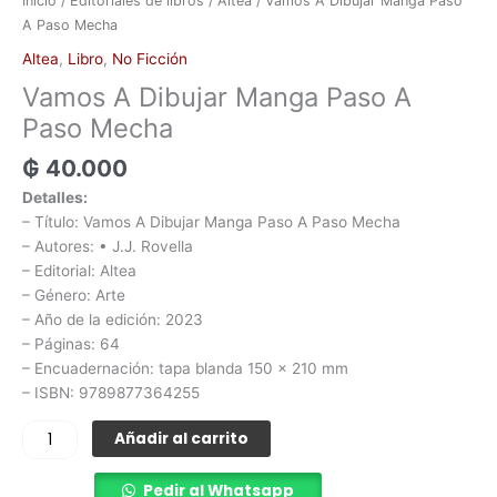
Inicio
/
Editoriales de libros
/
Altea
/ Vamos A Dibujar Manga Paso
A Paso Mecha
Altea
,
Libro
,
No Ficción
Vamos A Dibujar Manga Paso A
Paso Mecha
₲
40.000
Detalles:
– Título: Vamos A Dibujar Manga Paso A Paso Mecha
– Autores: • J.J. Rovella
– Editorial: Altea
– Género: Arte
– Año de la edición: 2023
– Páginas: 64
– Encuadernación: tapa blanda 150 x 210 mm
– ISBN: 9789877364255
Añadir al carrito
Pedir al Whatsapp