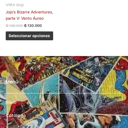
IVREA (Arg)
de
Jojo’s Bizarre Adventures,
producto
parte V: Vento Áureo
₲
140.000
₲
130.000
Seleccionar opciones
Menú
Inicio
Catálogo