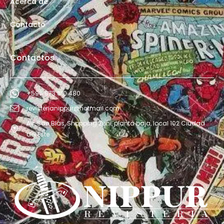
Acerca de
Contacto
Contactos
+595 973 610 480
revisterianippur@hotmail.com
Av. San Blás, Shopping Zuni, planta baja, local 102 Ciudad
del Este