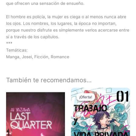
que ofrecen una sensación de ensueño.
El hombre es policía, la mujer es ciega o al menos nunca abre
los ojos. Los nombres, los lugares, la época no importan,
porque nuestro disfrute es simplemente verlos acercarse entre
sí a través de los capítulos.
***
Temáticas:
Manga, Josei, Ficción, Romance
También te recomendamos…
El
El
Este
precio
precio
¡Oferta!
¡Oferta!
produc
original
actual
tiene
era:
es:
₲ 110.000.
₲ 100.000.
múltipl
variant
Las
opcion