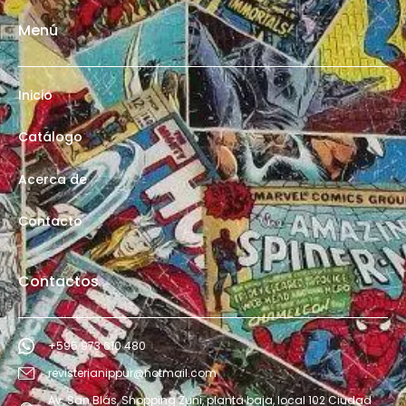
Menú
Inicio
Catálogo
Acerca de
Contacto
Contactos
+595 973 610 480
revisterianippur@hotmail.com
Av. San Blás, Shopping Zuni, planta baja, local 102 Ciudad