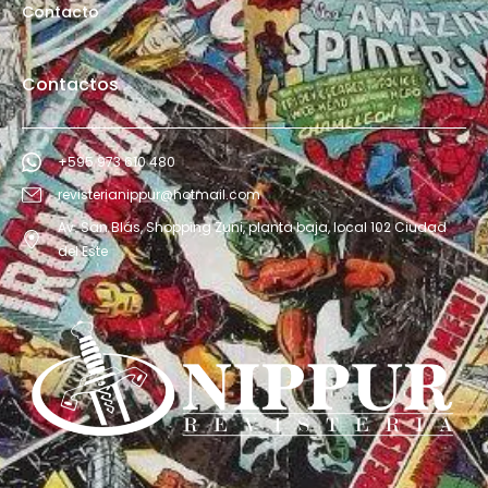
Contacto
Contactos
+595 973 610 480
revisterianippur@hotmail.com
Av. San Blás, Shopping Zuni, planta baja, local 102 Ciudad
del Este