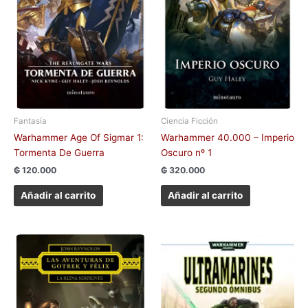
Fantasía
Ciencia Ficción
Warhammer Age Of Sigmar 1:
Warhammer 40.000 – Imperio
Tormenta De Guerra
Oscuro nº 1
₲
120.000
₲
320.000
Añadir al carrito
Añadir al carrito