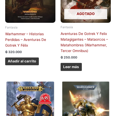
AGOTADO
Fantasía
Fantasía
Aventuras De Gotrek Y Felix
Warhammer – Historias
Matagigantes – Mataorcos –
Perdidas – Aventuras De
Matahombres (Warhammer,
Gotrek Y Félix
Tercer Omnibus)
₲
320.000
₲
250.000
Añadir al carrito
Leer más