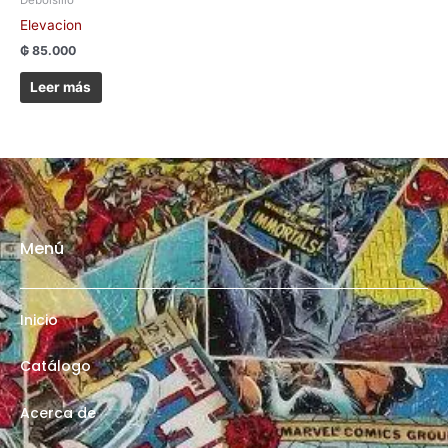
Debolsillo
Elevacion
₲
85.000
Leer más
Menú
Inicio
Catálogo
Acerca de