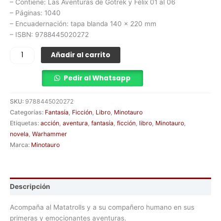
– Contiene: Las Aventuras de Gotrek y Félix 01 al 06
– Páginas: 1040
– Encuadernación: tapa blanda 140 x 220 mm
– ISBN: 9788445020272
Añadir al carrito
Pedir al Whatsapp
SKU:
9788445020272
Categorías:
Fantasía
,
Ficción
,
Libro
,
Minotauro
Etiquetas:
acción
,
aventura
,
fantasía
,
ficción
,
libro
,
Minotauro
,
novela
,
Warhammer
Marca:
Minotauro
Descripción
Acompaña al Matatrolls y a su compañero humano en sus
primeras y emocionantes aventuras.