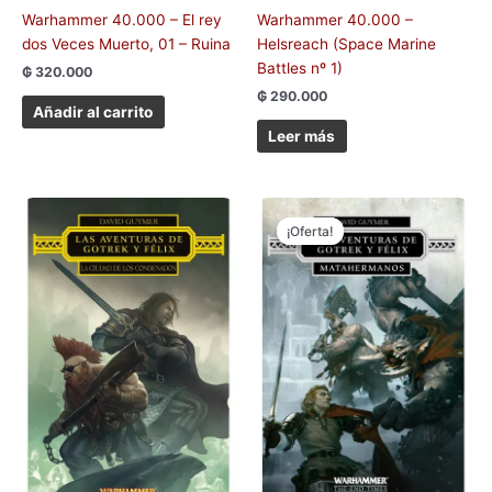
Warhammer 40.000 – El rey
Warhammer 40.000 –
dos Veces Muerto, 01 – Ruina
Helsreach (Space Marine
Battles nº 1)
₲
320.000
₲
290.000
Añadir al carrito
Leer más
El
El
precio
precio
¡Oferta!
¡Oferta!
original
actual
era:
es:
₲ 320.000.
₲ 280.000.