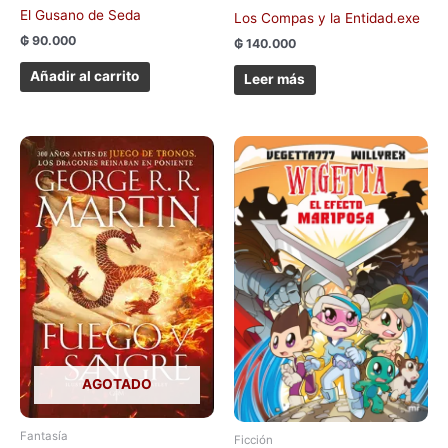
El Gusano de Seda
Los Compas y la Entidad.exe
₲
90.000
₲
140.000
Añadir al carrito
Leer más
AGOTADO
Fantasía
Ficción