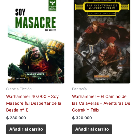
Ciencia Ficción
Fantasía
Warhammer 40.000 – Soy
Warhammer – El Camino de
Masacre (El Despertar de la
las Calaveras – Aventuras De
Bestia nº 1)
Gotrek Y Félix
₲
280.000
₲
320.000
Añadir al carrito
Añadir al carrito