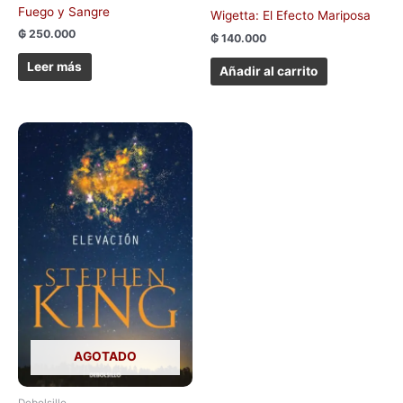
Fuego y Sangre
Wigetta: El Efecto Mariposa
₲
250.000
₲
140.000
Leer más
Añadir al carrito
AGOTADO