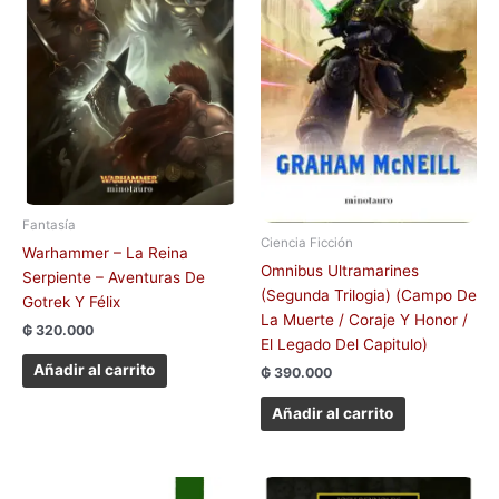
Fantasía
Ciencia Ficción
Warhammer – La Reina
Omnibus Ultramarines
Serpiente – Aventuras De
(Segunda Trilogia) (Campo De
Gotrek Y Félix
La Muerte / Coraje Y Honor /
₲
320.000
El Legado Del Capitulo)
Añadir al carrito
₲
390.000
Añadir al carrito