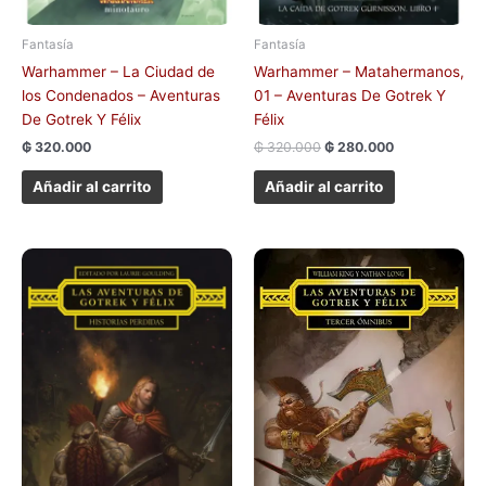
Fantasía
Fantasía
Warhammer – La Ciudad de
Warhammer – Matahermanos,
los Condenados – Aventuras
01 – Aventuras De Gotrek Y
De Gotrek Y Félix
Félix
₲
320.000
₲
320.000
₲
280.000
Añadir al carrito
Añadir al carrito