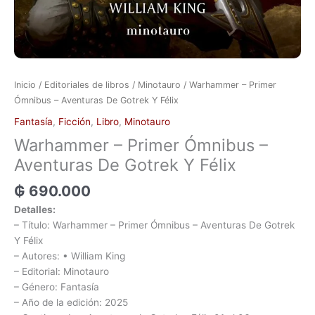
Inicio
/
Editoriales de libros
/
Minotauro
/ Warhammer – Primer
Ómnibus – Aventuras De Gotrek Y Félix
Fantasía
,
Ficción
,
Libro
,
Minotauro
Warhammer – Primer Ómnibus –
Aventuras De Gotrek Y Félix
₲
690.000
Detalles:
– Título: Warhammer – Primer Ómnibus – Aventuras De Gotrek
Y Félix
– Autores: • William King
– Editorial: Minotauro
– Género: Fantasía
– Año de la edición: 2025