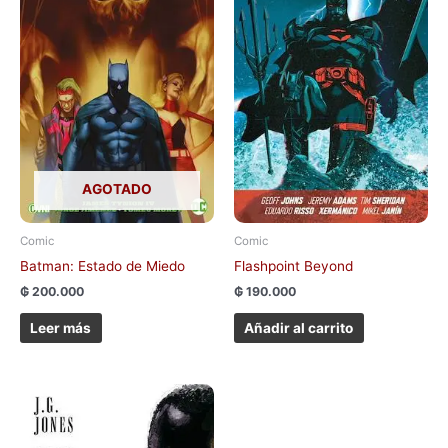
AGOTADO
Comic
Comic
Batman: Estado de Miedo
Flashpoint Beyond
₲
200.000
₲
190.000
Leer más
Añadir al carrito