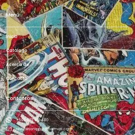
Menú
Inicio
Catálogo
Acerca de
Contacto
Contactos
+595 973 610 480
revisterianippur@hotmail.com