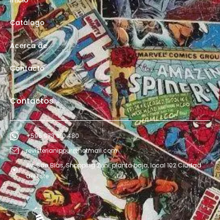
Catálogo
Acerca de
Contacto
Contactos
+595 973 610 480
revisterianippur@hotmail.com
Av. San Blás, Shopping Zuni, planta baja, local 102 Ciudad
del Este