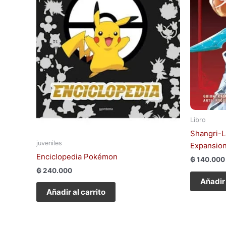
Libro
Shangri-L
juveniles
Expansio
Enciclopedia Pokémon
₲
140.000
₲
240.000
Añadir 
Añadir al carrito