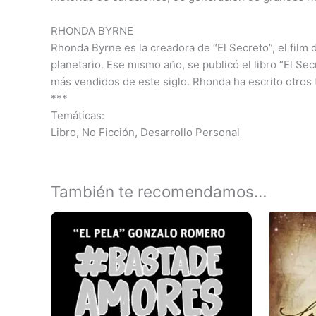
RHONDA BYRNE
Rhonda Byrne es la creadora de “El Secreto”, el film
planetario. Ese mismo año, se publicó el libro “El Se
más vendidos de este siglo. Rhonda ha escrito otros t
***
Temáticas:
Libro, No Ficción, Desarrollo Personal
También te recomendamos…