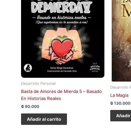
Desarrollo Personal
Desarrollo 
Basta de Amores de Mierda 5 – Basado
La Magia
En Historias Reales
₲
130.000
₲
90.000
Añadir 
Añadir al carrito