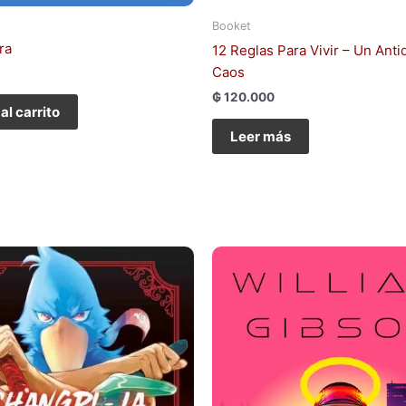
Booket
ra
12 Reglas Para Vivir – Un Anti
Caos
₲
120.000
al carrito
Leer más