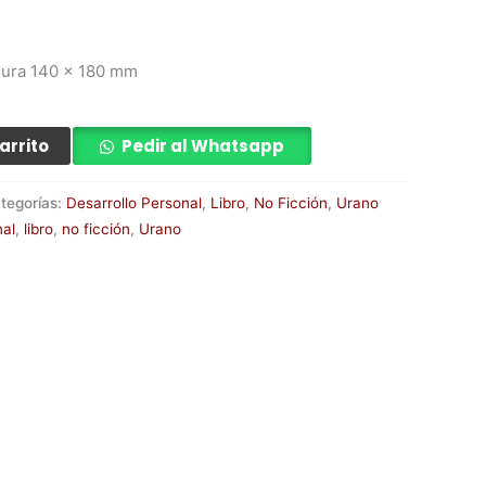
dura 140 x 180 mm
arrito
Pedir al Whatsapp
tegorías:
Desarrollo Personal
,
Libro
,
No Ficción
,
Urano
nal
,
libro
,
no ficción
,
Urano