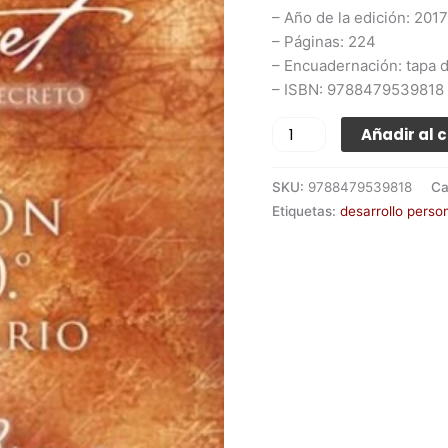
– Año de la edición: 2017
– Páginas: 224
– Encuadernación: tapa 
– ISBN: 9788479539818
Añadir al c
SKU:
9788479539818
Ca
Etiquetas:
desarrollo perso