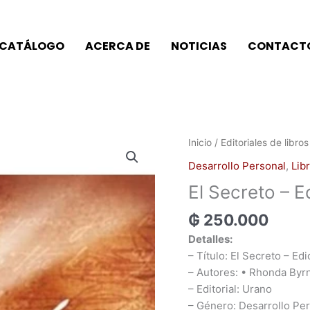
CATÁLOGO
ACERCA DE
NOTICIAS
CONTACT
El
Inicio
/
Editoriales de libros
Secreto
Desarrollo Personal
,
Lib
-
El Secreto – E
Edición
Del
₲
250.000
Décimo
Detalles:
Aniversario
– Título: El Secreto – Ed
cantidad
– Autores: • Rhonda Byr
– Editorial: Urano
– Género: Desarrollo Pe