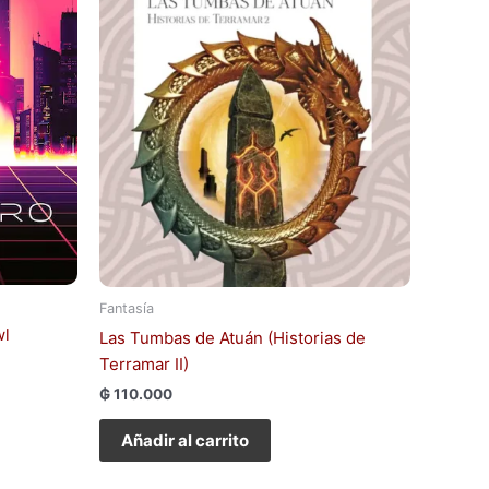
Fantasía
wl
Las Tumbas de Atuán (Historias de
Terramar II)
₲
110.000
Añadir al carrito