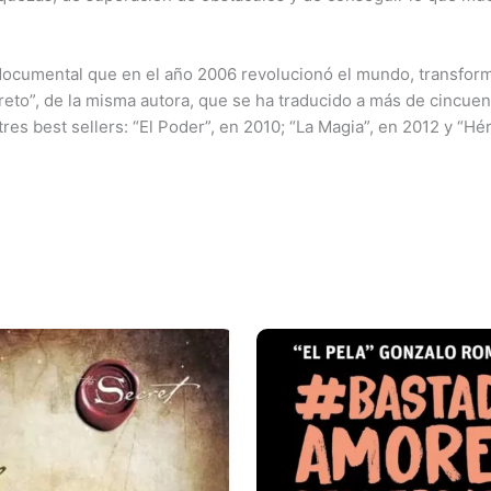
 documental que en el año 2006 revolucionó el mundo, transform
creto”, de la misma autora, que se ha traducido a más de cincuen
res best sellers: “El Poder”, en 2010; “La Magia”, en 2012 y “Hé