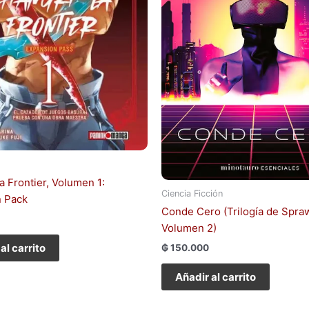
a Frontier, Volumen 1:
Ciencia Ficción
n Pack
Conde Cero (Trilogía de Spra
Volumen 2)
al carrito
₲
150.000
Añadir al carrito