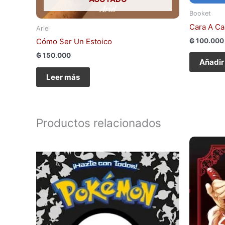
Booket
Cara A Ca
Ariel
Cómo Ser Un Estoico
₲
100.000
₲
150.000
Añadir 
Leer más
Productos relacionados