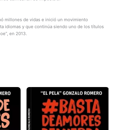
ó millones de vidas e inició un movimiento
ta idiomas y que continúa siendo uno de los títulos
roe”, en 2013.