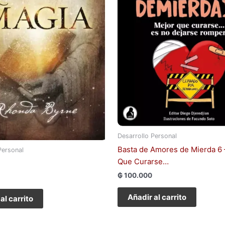
Desarrollo Personal
Basta de Amores de Mierda 6 
Personal
Que Curarse…
₲
100.000
Añadir al carrito
al carrito