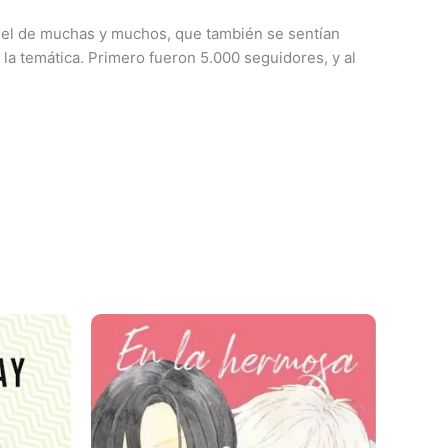
 el de muchas y muchos, que también se sentían
la temática. Primero fueron 5.000 seguidores, y al
Este
producto
tiene
múltiples
variantes.
Las