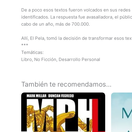
De a poco esos textos fueron volcados en sus redes
identificados. La respuesta fue avasalladora, el púb
cabo de un año, más de 700.000.
Allí, El Pela, tomó la decisión de transformar esos te
***
Temáticas:
Libro, No Ficción, Desarrollo Personal
También te recomendamos…