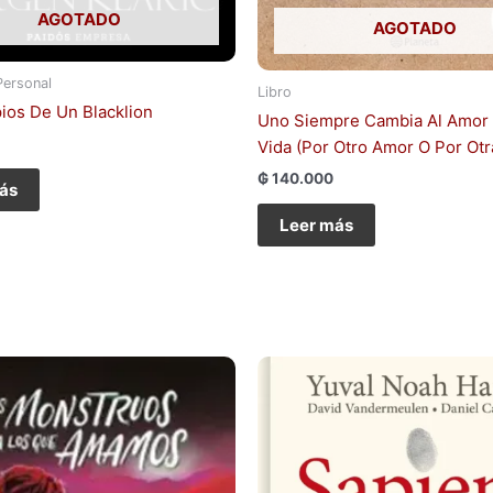
AGOTADO
AGOTADO
Personal
Libro
pios De Un Blacklion
Uno Siempre Cambia Al Amor
Vida (Por Otro Amor O Por Otr
₲
140.000
ás
Leer más