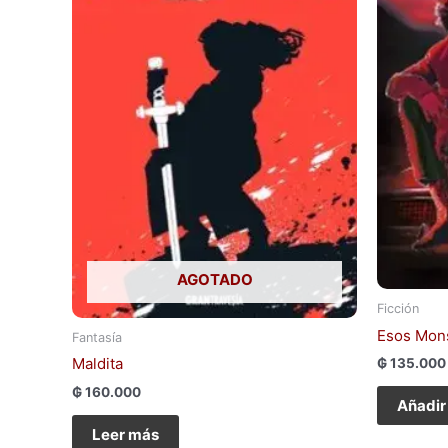
AGOTADO
Ficción
Esos Mon
Fantasía
Maldita
₲
135.000
₲
160.000
Añadir 
Leer más