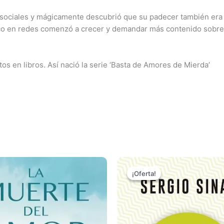
 sociales y mágicamente descubrió que su padecer también era
lico en redes comenzó a crecer y demandar más contenido sobre 
xtos en libros. Así nació la serie ‘Basta de Amores de Mierda’
El
El
precio
precio
¡Oferta!
¡Oferta!
original
actual
era:
es:
₲ 100.000.
₲ 50.000.