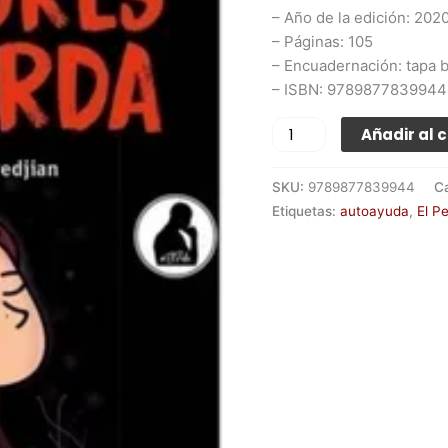
– Año de la edición: 202
– Páginas: 105
– Encuadernación: tapa 
– ISBN: 9789877839944
Añadir al c
SKU:
9789877839944
C
Etiquetas:
autoayuda
,
El Pe