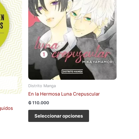
opciones
se
pueden
elegir
en
la
página
de
producto
Distrito Manga
En la Hermosa Luna Crepuscular
₲
110.000
quidos
Seleccionar opciones