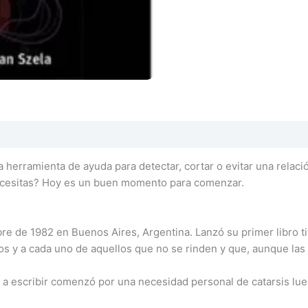
 herramienta de ayuda para detectar, cortar o evitar una relac
necesitas? Hoy es un buen momento para comenzar.
mbre de 1982 en Buenos Aires, Argentina. Lanzó su primer libr
os y a cada uno de aquellos que no se rinden y que, aunque las
a escribir comenzó por una necesidad personal de catarsis luego 