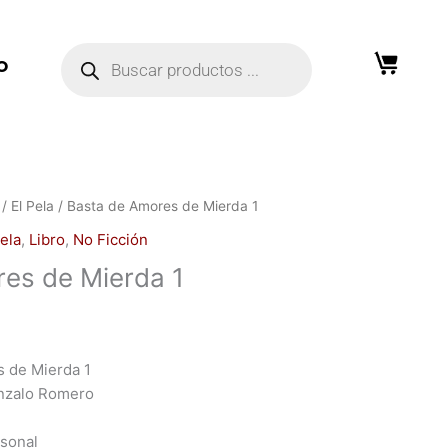
Búsqueda
de
O
productos
/
El Pela
/ Basta de Amores de Mierda 1
Pela
,
Libro
,
No Ficción
es de Mierda 1
s de Mierda 1
onzalo Romero
rsonal