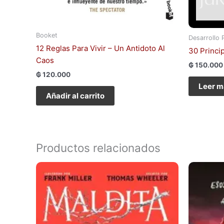
Booket
Desarrollo 
12 Reglas Para Vivir – Un Antidoto Al
30 Princi
Caos
₲
150.000
₲
120.000
Leer m
Añadir al carrito
Productos relacionados