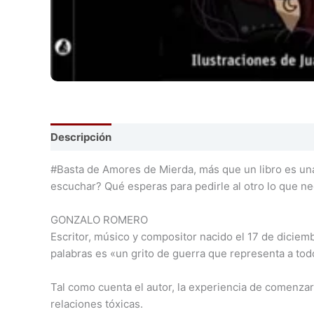
Descripción
#Basta de Amores de Mierda, más que un libro es una
escuchar? Qué esperas para pedirle al otro lo que 
GONZALO ROMERO
Escritor, músico y compositor nacido el 17 de dicie
palabras es «un grito de guerra que representa a tod
Tal como cuenta el autor, la experiencia de comenzar 
relaciones tóxicas.