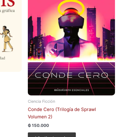
Ciencia Ficción
Conde Cero (Trilogía de Sprawl
Volumen 2)
₲
150.000