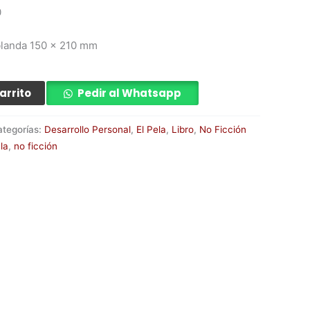
0
blanda 150 x 210 mm
arrito
Pedir al Whatsapp
ategorías:
Desarrollo Personal
,
El Pela
,
Libro
,
No Ficción
la
,
no ficción