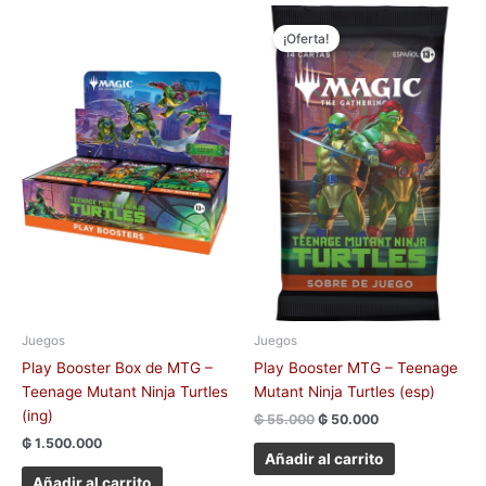
El
El
precio
precio
¡Oferta!
original
actual
era:
es:
₲ 55.000.
₲ 50.000.
Juegos
Juegos
Play Booster Box de MTG –
Play Booster MTG – Teenage
Teenage Mutant Ninja Turtles
Mutant Ninja Turtles (esp)
(ing)
₲
55.000
₲
50.000
₲
1.500.000
Añadir al carrito
Añadir al carrito