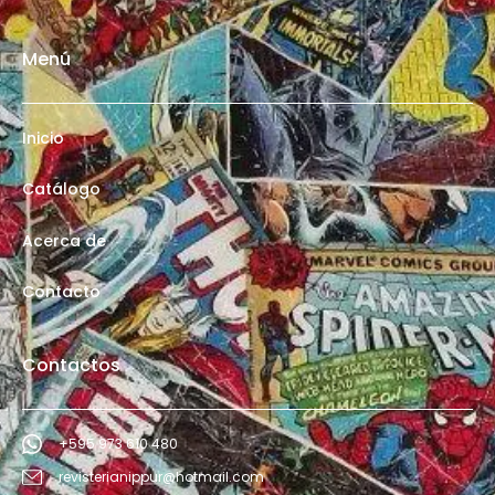
Menú
Inicio
Catálogo
Acerca de
Contacto
Contactos
+595 973 610 480
revisterianippur@hotmail.com