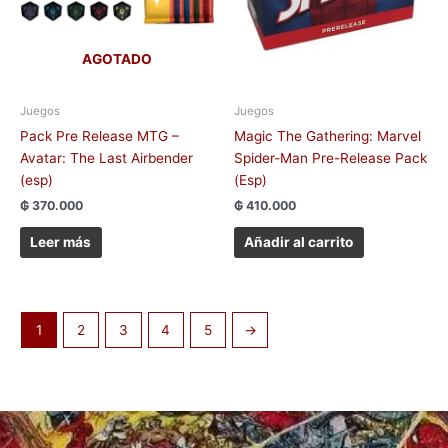
AGOTADO
Juegos
Juegos
Pack Pre Release MTG –
Magic The Gathering: Marvel
Avatar: The Last Airbender
Spider-Man Pre-Release Pack
(esp)
(Esp)
₲
370.000
₲
410.000
Leer más
Añadir al carrito
1
2
3
4
5
→