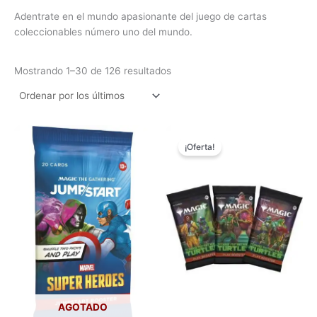
Adentrate en el mundo apasionante del juego de cartas
coleccionables número uno del mundo.
Mostrando 1–30 de 126 resultados
El
El
precio
precio
¡Oferta!
original
actual
era:
es:
₲ 60.000.
₲ 35.000.
AGOTADO