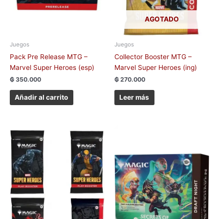
AGOTADO
Juegos
Juegos
Pack Pre Release MTG –
Collector Booster MTG –
Marvel Super Heroes (esp)
Marvel Super Heroes (ing)
₲
350.000
₲
270.000
Añadir al carrito
Leer más