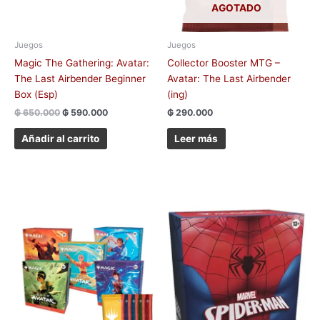
AGOTADO
Juegos
Juegos
Magic The Gathering: Avatar:
Collector Booster MTG –
The Last Airbender Beginner
Avatar: The Last Airbender
Box (Esp)
(ing)
₲
650.000
₲
590.000
₲
290.000
Añadir al carrito
Leer más