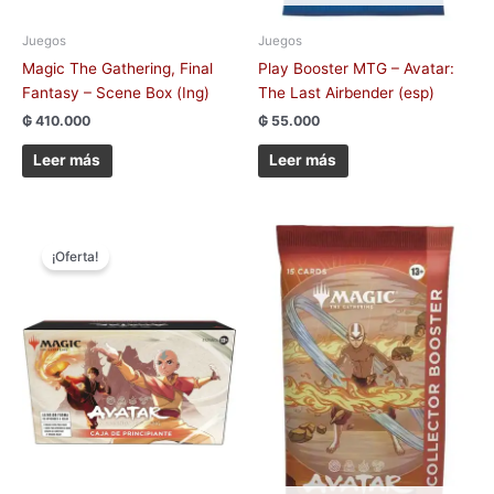
Juegos
Juegos
Magic The Gathering, Final
Play Booster MTG – Avatar:
Fantasy – Scene Box (Ing)
The Last Airbender (esp)
₲
410.000
₲
55.000
Leer más
Leer más
El
El
precio
precio
¡Oferta!
original
actual
era:
es:
₲ 650.000.
₲ 590.000.