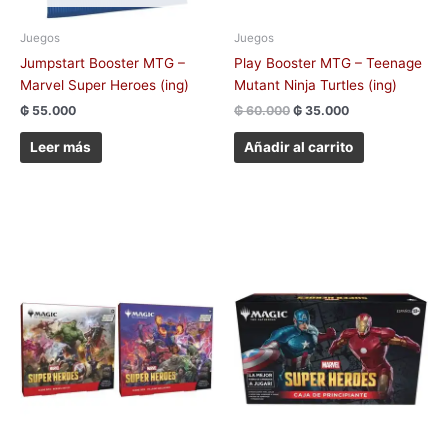
Juegos
Juegos
Jumpstart Booster MTG –
Play Booster MTG – Teenage
Marvel Super Heroes (ing)
Mutant Ninja Turtles (ing)
₲
55.000
₲
60.000
₲
35.000
Leer más
Añadir al carrito