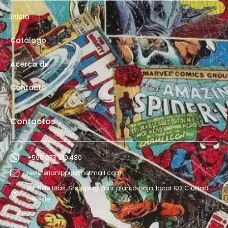
Inicio
Catálogo
Acerca de
Contacto
Contactos
+595 973 610 480
revisterianippur@hotmail.com
Av. San Blás, Shopping Zuni, planta baja, local 102 Ciudad
del Este