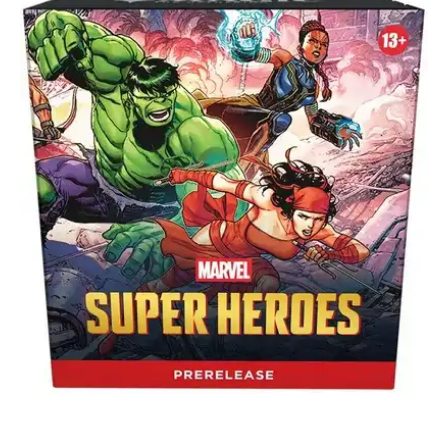
Marvel
Super
Heroes
(esp)
cantidad