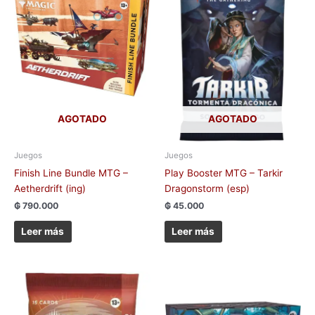
AGOTADO
AGOTADO
Juegos
Juegos
Finish Line Bundle MTG –
Play Booster MTG – Tarkir
Aetherdrift (ing)
Dragonstorm (esp)
₲
790.000
₲
45.000
Leer más
Leer más