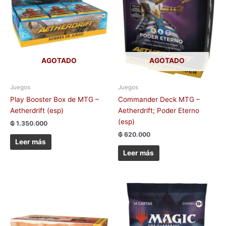
AGOTADO
AGOTADO
Juegos
Juegos
Play Booster Box de MTG –
Commander Deck MTG –
Aetherdrift (esp)
Aetherdrift; Poder Eterno
(esp)
₲
1.350.000
₲
620.000
Leer más
Leer más