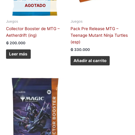
AGOTADO
Juegos
Juegos
Collector Booster de MTG –
Pack Pre Release MTG –
Aetherdrift (ing)
Teenage Mutant Ninja Turtles
(esp)
₲
200.000
₲
330.000
Leer más
Añadir al carrito