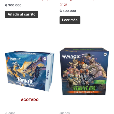
(ing)
₲
300.000
₲
500.000
Añadir al carrito
Leer más
AGOTADO
Juegos
Juegos