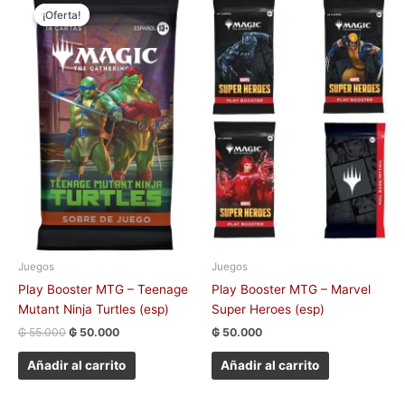
precio
precio
¡Oferta!
¡Oferta!
original
actual
era:
es:
₲ 55.000.
₲ 50.000.
Juegos
Juegos
Play Booster MTG – Teenage
Play Booster MTG – Marvel
Mutant Ninja Turtles (esp)
Super Heroes (esp)
₲
55.000
₲
50.000
₲
50.000
Añadir al carrito
Añadir al carrito