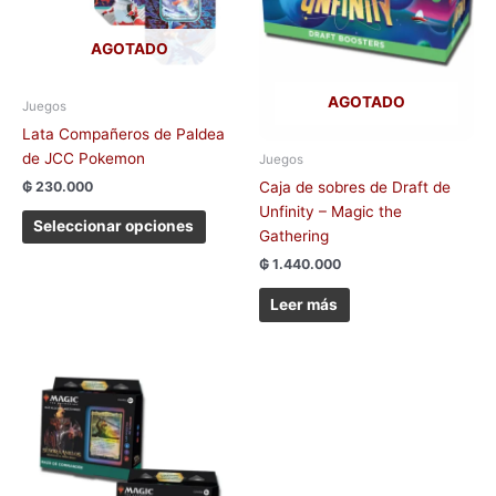
Las
opciones
AGOTADO
se
pueden
elegir
AGOTADO
Juegos
en
Lata Compañeros de Paldea
la
de JCC Pokemon
Juegos
página
₲
230.000
Caja de sobres de Draft de
de
Unfinity – Magic the
producto
Seleccionar opciones
Gathering
₲
1.440.000
Leer más
Este
producto
tiene
múltiples
variantes.