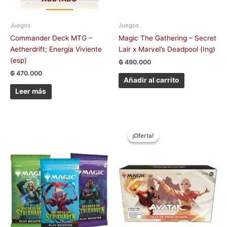
Juegos
Juegos
Commander Deck MTG –
Magic The Gathering – Secret
Aetherdrift; Energía Viviente
Lair x Marvel’s Deadpool (Ing)
(esp)
₲
490.000
₲
470.000
Añadir al carrito
Leer más
El
El
precio
precio
¡Oferta!
¡Oferta!
original
actual
era:
es:
₲ 650.000.
₲ 590.000.