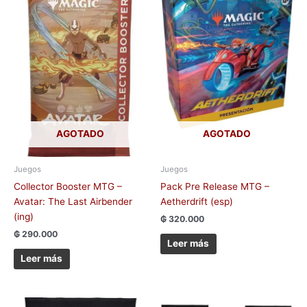
AGOTADO
AGOTADO
Juegos
Juegos
Collector Booster MTG –
Pack Pre Release MTG –
Avatar: The Last Airbender
Aetherdrift (esp)
(ing)
₲
320.000
₲
290.000
Leer más
Leer más
El
El