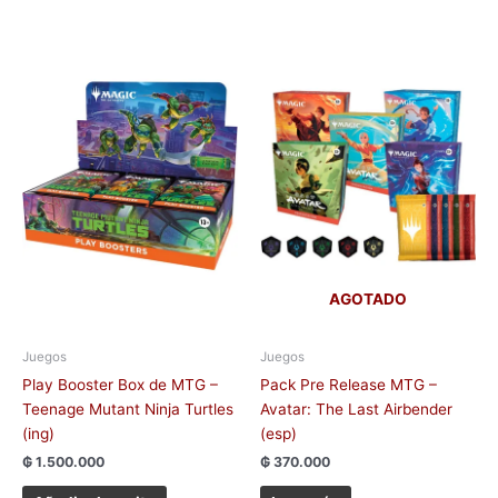
AGOTADO
Juegos
Juegos
Play Booster Box de MTG –
Pack Pre Release MTG –
Teenage Mutant Ninja Turtles
Avatar: The Last Airbender
(ing)
(esp)
₲
1.500.000
₲
370.000