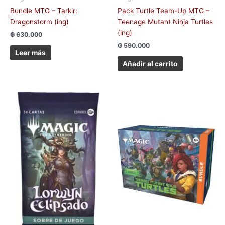
Bundle MTG – Tarkir:
Pack Turtle Team-Up MTG –
Dragonstorm (ing)
Teenage Mutant Ninja Turtles
(ing)
₲
630.000
₲
590.000
Leer más
Añadir al carrito