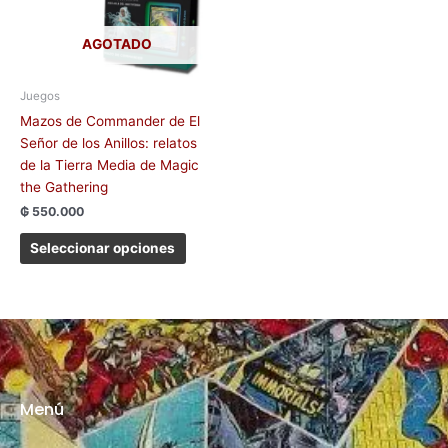
Las
opciones
AGOTADO
se
pueden
elegir
Juegos
en
Mazos de Commander de El
la
Señor de los Anillos: relatos
página
de la Tierra Media de Magic
de
the Gathering
producto
₲
550.000
Seleccionar opciones
Menú