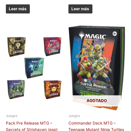
Leer más
Leer más
AGOTADO
Juegos
Juegos
Pack Pre Release MTG –
Commander Deck MTG –
Secrets of Strixhaven (esp)
Teenage Mutant Ninja Turtles