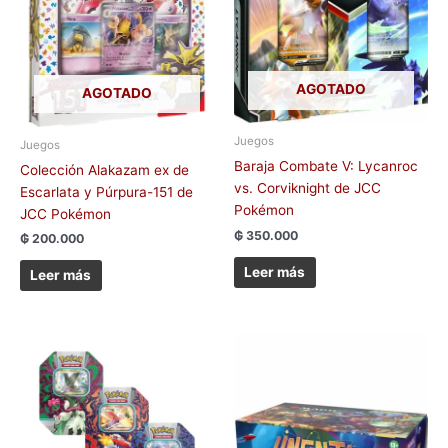
AGOTADO
AGOTADO
Juegos
Juegos
Baraja Combate V: Lycanroc
Colección Alakazam ex de
vs. Corviknight de JCC
Escarlata y Púrpura-151 de
Pokémon
JCC Pokémon
₲
350.000
₲
200.000
Leer más
Leer más
Este
producto
tiene
múltiples
variantes.