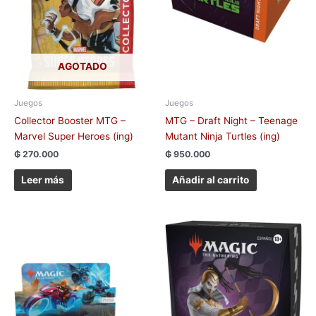
AGOTADO
Juegos
Juegos
Collector Booster MTG –
MTG – Draft Night – Teenage
Marvel Super Heroes (ing)
Mutant Ninja Turtles (ing)
₲
270.000
₲
950.000
Leer más
Añadir al carrito