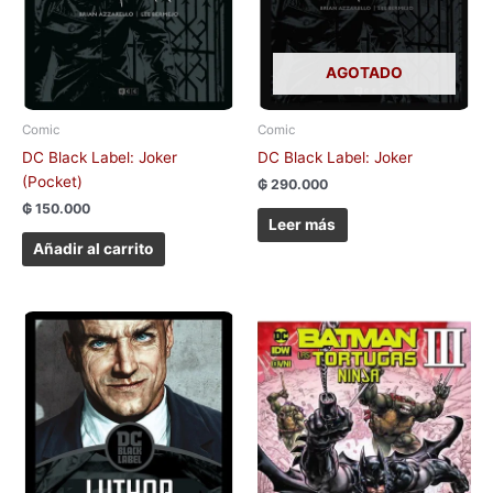
AGOTADO
Comic
Comic
DC Black Label: Joker
DC Black Label: Joker
(Pocket)
₲
290.000
₲
150.000
Leer más
Añadir al carrito