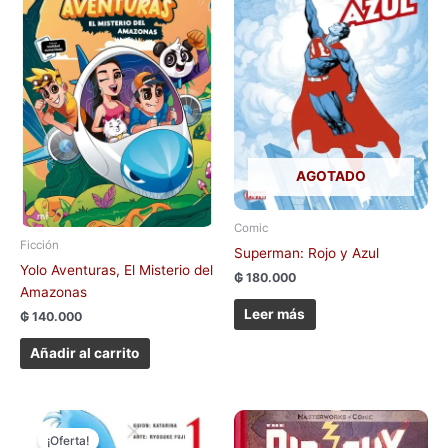
AGOTADO
Comic
Ficción
Superman: Rojo y Azul
Yolo Aventuras, El Misterio del
₲
180.000
Amazonas
Leer más
₲
140.000
Añadir al carrito
El
El
Este
precio
precio
¡Oferta!
producto