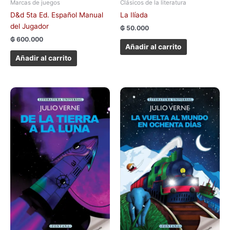
Marcas de juegos
Clásicos de la literatura
D&d 5ta Ed. Español Manual
La Ilíada
del Jugador
₲
50.000
₲
600.000
Añadir al carrito
Añadir al carrito