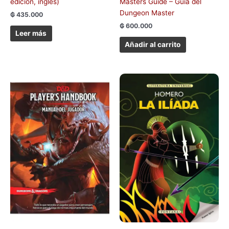
edición, inglés)
Masters Guide – Guía del
Dungeon Master
₲
435.000
₲
600.000
Leer más
Añadir al carrito