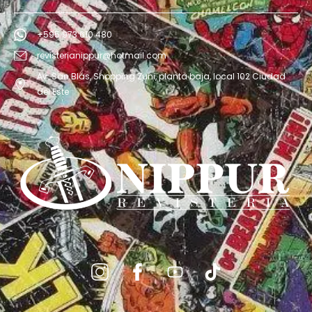
+595 973 610 480
revisterianippur@hotmail.com
Av. San Blás, Shopping Zuni, planta baja, local 102 Ciudad
del Este