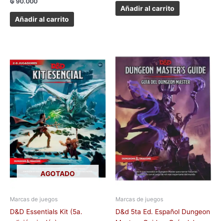
₲
90.000
Añadir al carrito
Añadir al carrito
AGOTADO
Marcas de juegos
Marcas de juegos
D&D Essentials Kit (5a.
D&d 5ta Ed. Español Dungeon