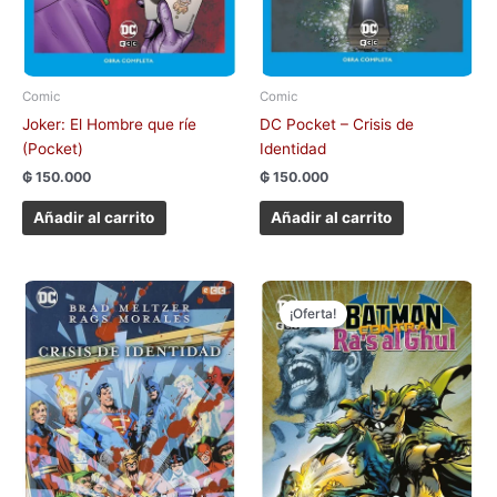
Comic
Comic
Joker: El Hombre que ríe
DC Pocket – Crisis de
(Pocket)
Identidad
₲
150.000
₲
150.000
Añadir al carrito
Añadir al carrito
El
El
precio
precio
¡Oferta!
original
actual
era:
es:
₲ 290.000.
₲ 190.000.