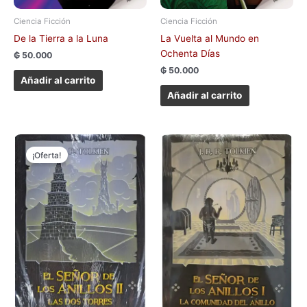
Ciencia Ficción
Ciencia Ficción
De la Tierra a la Luna
La Vuelta al Mundo en
Ochenta Días
₲
50.000
₲
50.000
Añadir al carrito
Añadir al carrito
El
El
precio
precio
¡Oferta!
original
actual
era:
es:
₲ 190.000.
₲ 90.000.