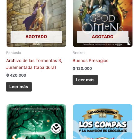
AGOTADO
AGOTADO
Fantasía
Booket
Archivo de las Tormentas 3,
Buenos Presagios
Juramentada (tapa dura)
₲
120.000
₲
420.000
Leer más
Leer más