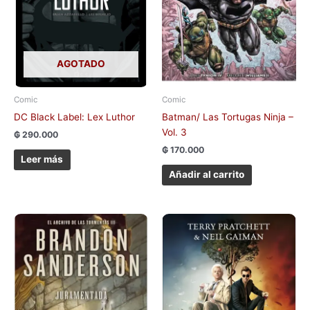
AGOTADO
Comic
Comic
DC Black Label: Lex Luthor
Batman/ Las Tortugas Ninja –
Vol. 3
₲
290.000
₲
170.000
Leer más
Añadir al carrito