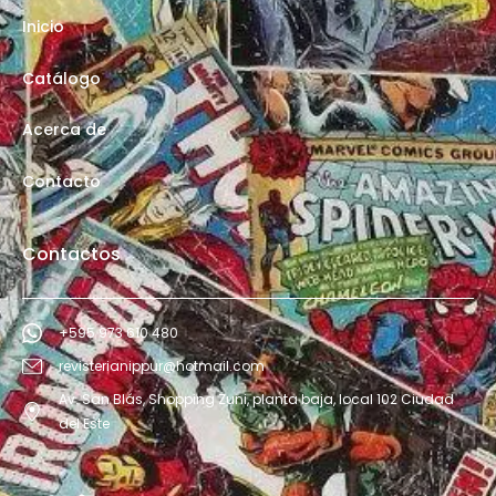
Inicio
Catálogo
Acerca de
Contacto
Contactos
+595 973 610 480
revisterianippur@hotmail.com
Av. San Blás, Shopping Zuni, planta baja, local 102 Ciudad
del Este