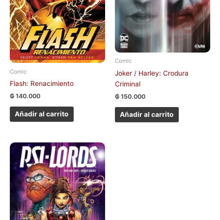
Comic
Comic
Joker / Harley: Crodura
Flash: Renacimiento
Criminal
₲
140.000
₲
150.000
Añadir al carrito
Añadir al carrito