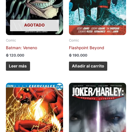
AGOTADO
Comic
Comic
Batman: Veneno
Flashpoint Beyond
₲
120.000
₲
190.000
Leer más
Añadir al carrito