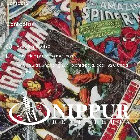
Contacto
Contactos
+595 973 610 480
revisterianippur@hotmail.com
Av. San Blás, Shopping Zuni, planta baja, local 102 Ciudad
del Este