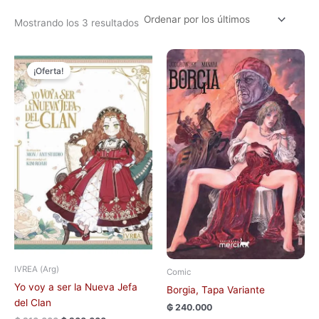
Mostrando los 3 resultados
El
El
Este
precio
precio
¡Oferta!
producto
original
actual
tiene
era:
es:
₲ 210.000.
₲ 200.000.
múltiples
variantes.
Las
opciones
se
pueden
elegir
en
la
página
de
IVREA (Arg)
Comic
producto
Yo voy a ser la Nueva Jefa
Borgia, Tapa Variante
del Clan
₲
240.000