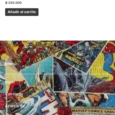
₲
250.000
Añadir al carrito
Menú
Inicio
Catálogo
Acerca de