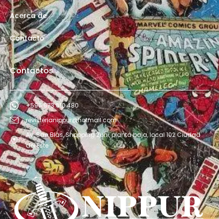
Acerca de
Contacto
Contactos
+595 973 610 480
revisterianippur@hotmail.com
Av. San Blás, Shopping Zuni, planta baja, local 102 Ciudad
del Este