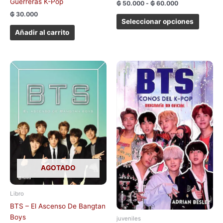
Guerreras K-Pop
₲
50.000
-
₲
60.000
₲
30.000
Seleccionar opciones
Añadir al carrito
AGOTADO
Libro
BTS – El Ascenso De Bangtan
Boys
juveniles