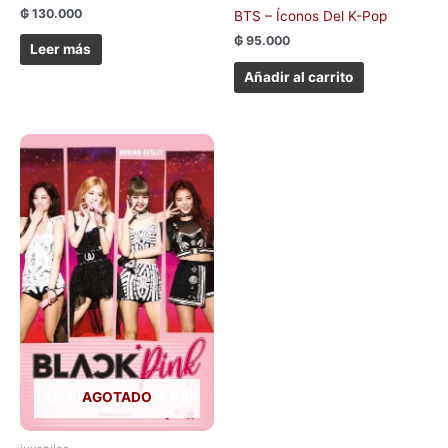
₲
130.000
BTS – Íconos Del K-Pop
₲
95.000
Leer más
Añadir al carrito
AGOTADO