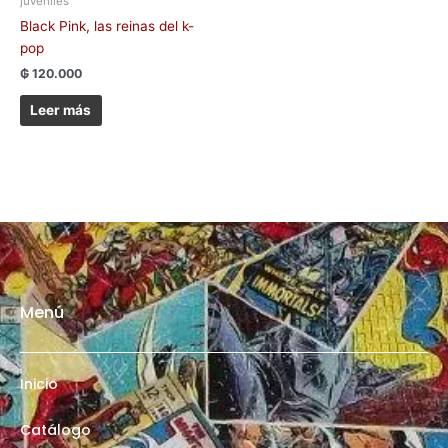
juveniles
Black Pink, las reinas del k-
pop
₲
120.000
Leer más
Menú
Inicio
Catálogo