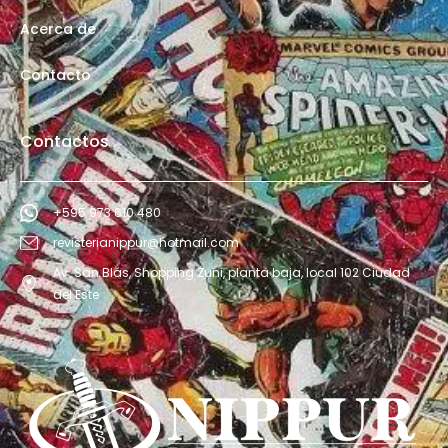
Acerca de
Contacto
Contactos
+595 973 610 480
revisterianippur@hotmail.com
Av. San Blás, Shopping Zuni, planta baja, local 102 Ciudad
del Este