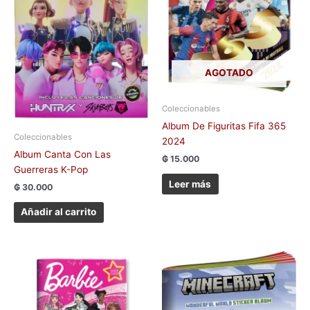
AGOTADO
Coleccionables
Album De Figuritas Fifa 365
Coleccionables
2024
Album Canta Con Las
₲
15.000
Guerreras K-Pop
Leer más
₲
30.000
Añadir al carrito