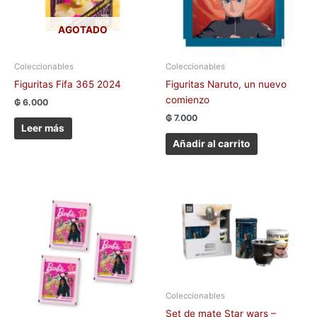
AGOTADO
Coleccionables
Coleccionables
Figuritas Fifa 365 2024
Figuritas Naruto, un nuevo
comienzo
₲
6.000
₲
7.000
Leer más
Añadir al carrito
Coleccionables
Set de mate Star wars –