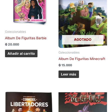
Coleccionables
Album De Figuritas Barbie
AGOTADO
₲
20.000
Coleccionables
Añadir al carrito
Album De Figuritas Minecraft
₲
15.000
Leer más