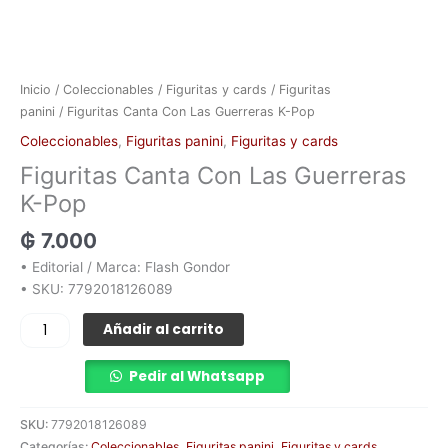
Inicio
/
Coleccionables
/
Figuritas y cards
/
Figuritas
panini
/ Figuritas Canta Con Las Guerreras K-Pop
Coleccionables
,
Figuritas panini
,
Figuritas y cards
Figuritas Canta Con Las Guerreras
K-Pop
₲
7.000
• Editorial / Marca: Flash Gondor
• SKU: 7792018126089
Añadir al carrito
Pedir al Whatsapp
SKU:
7792018126089
Categorías:
Coleccionables
,
Figuritas panini
,
Figuritas y cards