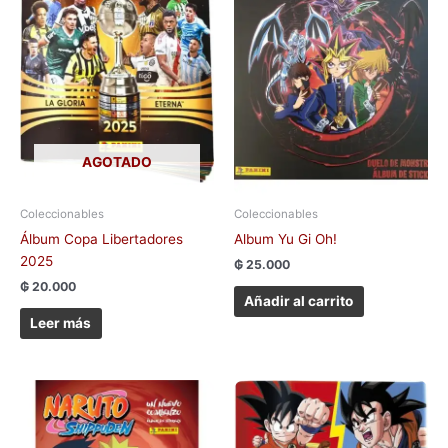
AGOTADO
Coleccionables
Coleccionables
Álbum Copa Libertadores
Album Yu Gi Oh!
2025
₲
25.000
₲
20.000
Añadir al carrito
Leer más