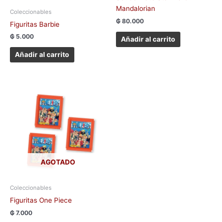
Mandalorian
Coleccionables
₲
80.000
Figuritas Barbie
₲
5.000
Añadir al carrito
Añadir al carrito
AGOTADO
Coleccionables
Figuritas One Piece
₲
7.000