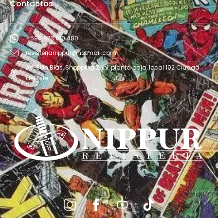
Contactos
+595 973 610 480
revisterianippur@hotmail.com
Av. San Blás, Shopping Zuni, planta baja, local 102 Ciudad
del Este