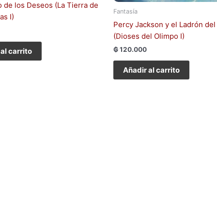
o de los Deseos (La Tierra de
Fantasía
as I)
Percy Jackson y el Ladrón del
(Dioses del Olimpo I)
₲
120.000
al carrito
Añadir al carrito