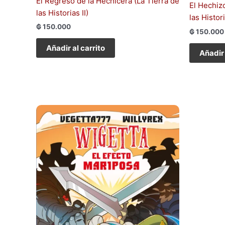
El Regreso de la Hechicera (La Tierra de
El Hechiz
las Historias II)
las Histori
₲
150.000
₲
150.000
Añadir al carrito
Añadir 