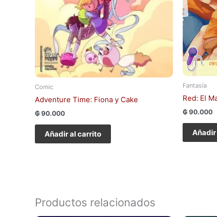
Fantasía
Comic
Red: El M
Adventure Time: Fiona y Cake
₲
90.000
₲
90.000
Añadir 
Añadir al carrito
Productos relacionados