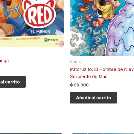
anga
Comic
Patoruzito: El Hombre de Niev
Serpiente de Mar
al carrito
₲
90.000
Añadir al carrito