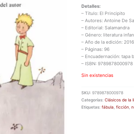
Detalles:
– Título:
El Principito
– Autores: Antoine De S
– Editorial: Salamandra
– Género: literatura infant
– Año de la edición: 2016
– Páginas: 96
– Encuadernación: tapa 
– ISBN:
9789878000978
Sin existencias
SKU:
9789878000978
Categorías:
Clásicos de la l
Etiquetas:
fábula
,
ficción
,
n