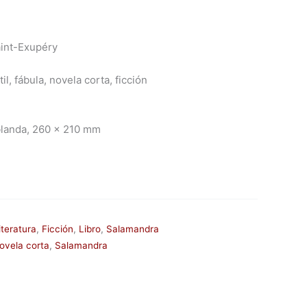
aint-Exupéry
il, fábula, novela corta, ficción
blanda, 260 x 210 mm
iteratura
,
Ficción
,
Libro
,
Salamandra
ovela corta
,
Salamandra