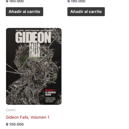
₲
190.000
₲
160.000
Añadir al carrito
Añadir al carrito
Este
producto
tiene
múltiples
variantes.
Las
opciones
se
pueden
elegir
en
la
página
Comic
de
Gideon Falls, Volumen 1
producto
₲
150.000