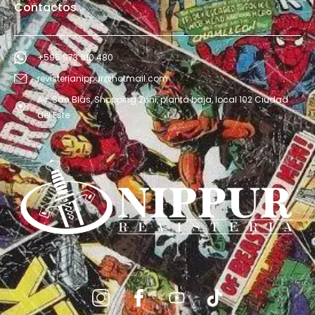
Contactos
+595 973 610 480
revisterianippur@hotmail.com
Av. San Blás, Shopping Zuni, planta baja, local 102 Ciudad
del Este