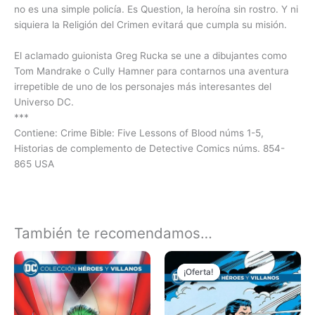
no es una simple policía. Es Question, la heroína sin rostro. Y ni
siquiera la Religión del Crimen evitará que cumpla su misión.
El aclamado guionista Greg Rucka se une a dibujantes como
Tom Mandrake o Cully Hamner para contarnos una aventura
irrepetible de uno de los personajes más interesantes del
Universo DC.
***
Contiene: Crime Bible: Five Lessons of Blood núms 1-5,
Historias de complemento de Detective Comics núms. 854-
865 USA
Comics, DC Comics
También te recomendamos…
El
El
precio
precio
¡Oferta!
¡Oferta!
original
actual
era:
es:
₲ 150.000.
₲ 100.000.