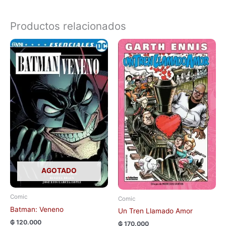
Productos relacionados
AGOTADO
Comic
Comic
Batman: Veneno
Un Tren Llamado Amor
₲
120.000
₲
170.000