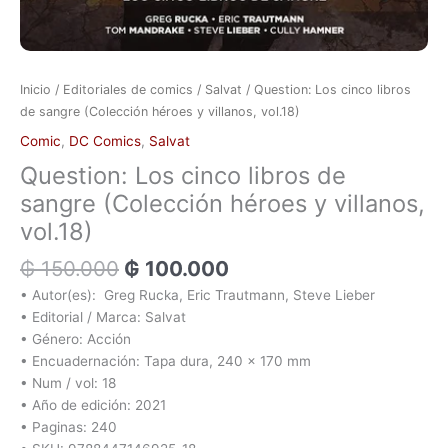
Inicio
/
Editoriales de comics
/
Salvat
/ Question: Los cinco libros
de sangre (Colección héroes y villanos, vol.18)
Comic
,
DC Comics
,
Salvat
Question: Los cinco libros de
sangre (Colección héroes y villanos,
vol.18)
₲
150.000
₲
100.000
• Autor(es): Greg Rucka, Eric Trautmann, Steve Lieber
• Editorial / Marca: Salvat
• Género: Acción
• Encuadernación: Tapa dura, 240 x 170 mm
• Num / vol: 18
• Año de edición: 2021
• Paginas: 240