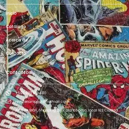
Inicio
Catálogo
Acerca de
Contacto
Contactos
+595 973 610 480
revisterianippur@hotmail.com
Av. San Blás, Shopping Zuni, planta baja, local 102 Ciudad
del Este