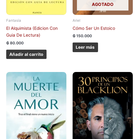
AGOTADO
Ariel
Fantasía
Cómo Ser Un Estoico
El Alquimista (Edicion Con
Guia De Lectura)
₲
150.000
₲
80.000
Leer más
Añadir al carrito