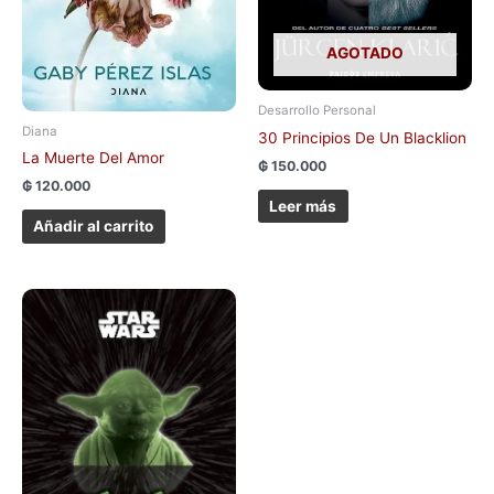
AGOTADO
Desarrollo Personal
Diana
30 Principios De Un Blacklion
La Muerte Del Amor
₲
150.000
₲
120.000
Leer más
Añadir al carrito