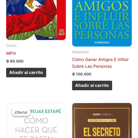
Comic
Debolsillo
MPH
Cómo Ganar Amigos E Influir
₲
90.000
Sobre Las Personas
Añadir al carrito
₲
100.000
Añadir al carrito
El
El
precio
precio
¡Oferta!
¡Oferta!
original
actual
era:
es:
₲ 160.000.
₲ 150.000.