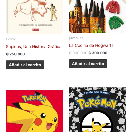
juveniles
Comic
La Cocina de Hogwarts
Sapiens, Una Historia Gráfica
₲
390.000
₲
300.000
₲
250.000
Añadir al carrito
Añadir al carrito