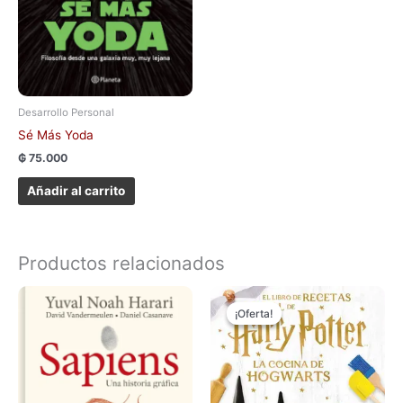
Desarrollo Personal
Sé Más Yoda
₲
75.000
Añadir al carrito
Productos relacionados
El
El
precio
precio
¡Oferta!
¡Oferta!
original
actual
era:
es:
₲ 390.000.
₲ 300.000.