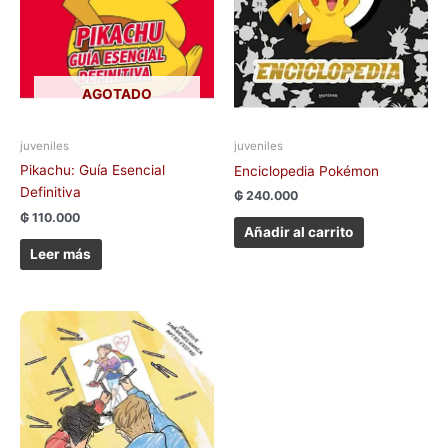
AGOTADO
juveniles
juveniles
Pikachu: Guía Esencial
Enciclopedia Pokémon
Definitiva
₲
240.000
₲
110.000
Añadir al carrito
Leer más