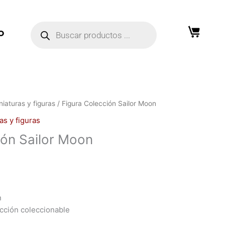
Búsqueda
de
O
productos
niaturas y figuras
/ Figura Colección Sailor Moon
as y figuras
ión Sailor Moon
n
acción coleccionable