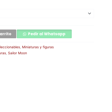
arrito
Pedir al Whatsapp
leccionables
,
Miniaturas y figuras
uras
,
Sailor Moon