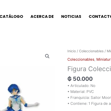
CATÁLOGO
ACERCA DE
NOTICIAS
CONTACT
Figura
Inicio
/
Coleccionables
/
Mi
Colección
Coleccionables
,
Miniatur
Sailor
Figura Colecc
Moon
cantidad
₲
50.000
• Articulado: No
• Material: PVC
• Franquicia: Sailor Moo
• Contiene: 1 Figura de 