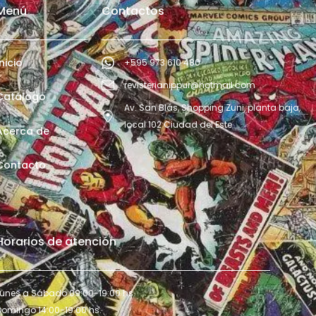
Menú
Contactos
Inicio
+595 973 610 480
revisterianippur@hotmail.com
Catálogo
Av. San Blás, Shopping Zuni, planta baja,
local 102 Ciudad del Este
Acerca de
Contacto
Horarios de atención
Lunes a Sábado 09:00-19:00 hs.
Domingo 14:00-19:00 hs.