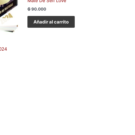
Mate De Self Love
₲
90.000
Añadir al carrito
2024