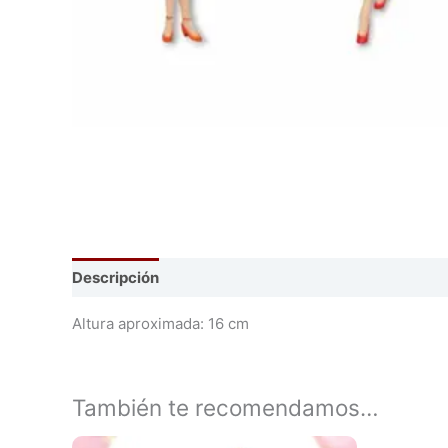
Descripción
Información adicional
Altura aproximada: 16 cm
También te recomendamos…
El
El
Este