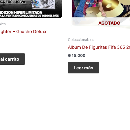
AGOTADO
bles
ighter – Gaucho Deluxe
Coleccionables
Album De Figuritas Fifa 365 
₲
15.000
al carrito
Leer más