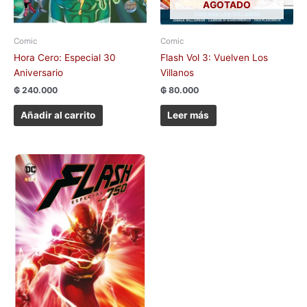
AGOTADO
Comic
Comic
Hora Cero: Especial 30
Flash Vol 3: Vuelven Los
Aniversario
Villanos
₲
240.000
₲
80.000
Añadir al carrito
Leer más