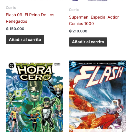
Comic
Comic
Flash 09: El Reino De Los
Superman: Especial Action
Renegados
Comics 1000
₲
150.000
₲
210.000
Añadir al carrito
Añadir al carrito