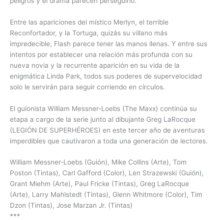
peligros y el drama parecen perseguirlo.
Entre las apariciones del místico Merlyn, el terrible
Reconfortador, y la Tortuga, quizás su villano más
impredecible, Flash parece tener las manos llenas. Y entre sus
intentos por establecer una relación más profunda con su
nueva novia y la recurrente aparición en su vida de la
enigmática Linda Park, todos sus poderes de supervelocidad
solo le servirán para seguir corriendo en círculos.
El guionista William Messner-Loebs (The Maxx) continúa su
etapa a cargo de la serie junto al dibujante Greg LaRocque
(LEGIÓN DE SUPERHÉROES) en este tercer año de aventuras
imperdibles que cautivaron a toda una generación de lectores.
William Messner-Loebs (Guión), Mike Collins (Arte), Tom
Poston (Tintas), Carl Gafford (Color), Len Strazewski (Guión),
Grant Miehm (Arte), Paul Fricke (Tintas), Greg LaRocque
(Arte), Larry Mahlstedt (Tintas), Glenn Whitmore (Color), Tim
Dzon (Tintas), Jose Marzan Jr. (Tintas)
***