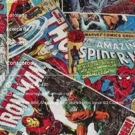
Inicio
Catálogo
Acerca de
Contacto
Contactos
+595 973 610 480
revisterianippur@hotmail.com
Av. San Blás, Shopping Zuni, planta baja, local 102 Ciudad
del Este