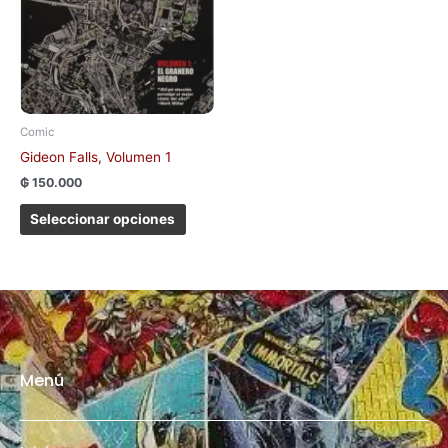
se
pueden
elegir
en
la
página
Comic
de
Gideon Falls, Volumen 1
producto
₲
150.000
Seleccionar opciones
Menú