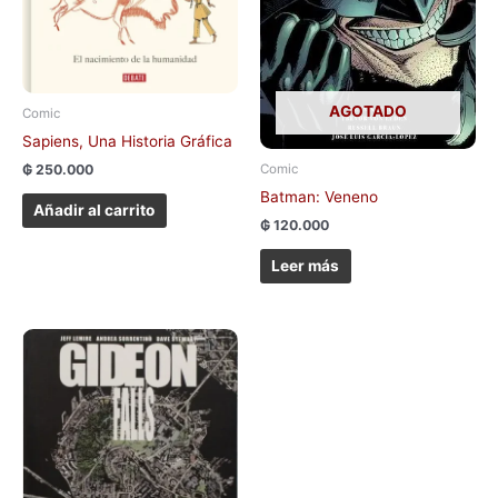
AGOTADO
Comic
Sapiens, Una Historia Gráfica
₲
250.000
Comic
Batman: Veneno
Añadir al carrito
₲
120.000
Leer más
Este
producto
tiene
múltiples
variantes.
Las
opciones