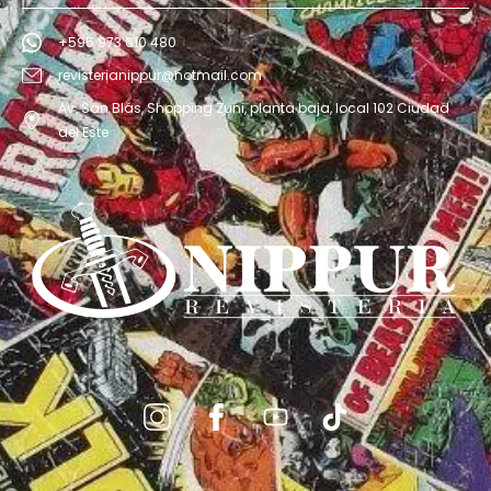
+595 973 610 480
revisterianippur@hotmail.com
Av. San Blás, Shopping Zuni, planta baja, local 102 Ciudad
del Este