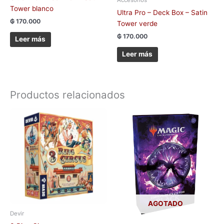
Tower blanco
Ultra Pro – Deck Box – Satin
₲
170.000
Tower verde
₲
170.000
Leer más
Leer más
Productos relacionados
AGOTADO
Devir