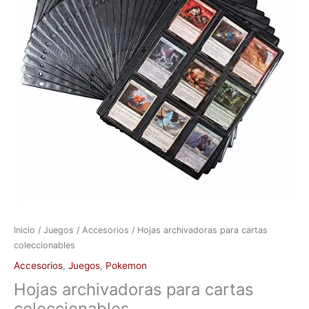
cantidad
Inicio
/
Juegos
/
Accesorios
/ Hojas archivadoras para cartas
coleccionables
Accesorios
,
Juegos
,
Pokemon
Hojas archivadoras para cartas
coleccionables