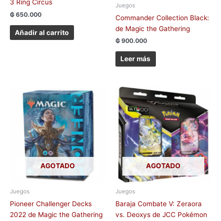
3 Ring Circus
Juegos
₲
650.000
Commander Collection Black:
de Magic the Gathering
Añadir al carrito
₲
900.000
Leer más
AGOTADO
AGOTADO
Juegos
Juegos
Pioneer Challenger Decks
Baraja Combate V: Zeraora
2022 de Magic the Gathering
vs. Deoxys de JCC Pokémon