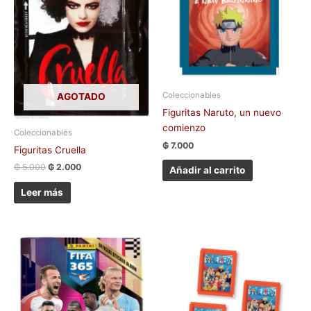
Coleccionables
AGOTADO
Figuritas Naruto, un nuevo
comienzo
Coleccionables
₲
7.000
Figuritas Cruella
₲
5.000
₲
2.000
Añadir al carrito
Leer más