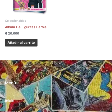
Coleccionables
Album De Figuritas Barbie
₲
20.000
Añadir al carrito
Menú
Inicio