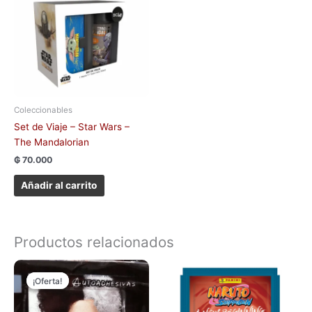
Coleccionables
Set de Viaje – Star Wars –
The Mandalorian
₲
70.000
Añadir al carrito
Productos relacionados
El
El
precio
precio
¡Oferta!
¡Oferta!
original
actual
era:
es:
₲ 5.000.
₲ 2.000.