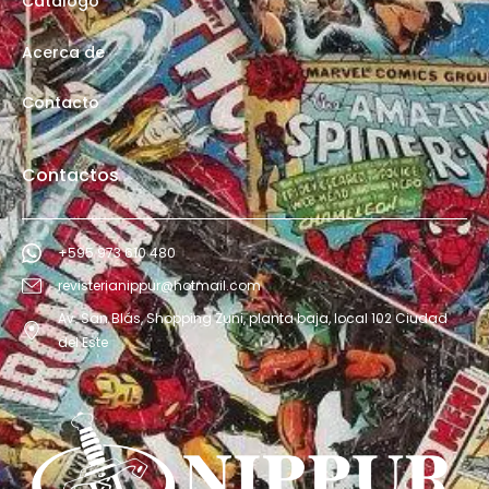
Catálogo
Acerca de
Contacto
Contactos
+595 973 610 480
revisterianippur@hotmail.com
Av. San Blás, Shopping Zuni, planta baja, local 102 Ciudad
del Este