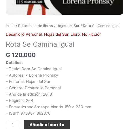
Inicio
/
Editoriales de libros
/
Hojas del Sur
/ Rota Se Camina Igual
Desarrollo Personal
,
Hojas del Sur
,
Libro
,
No Ficción
Rota Se Camina Igual
₲
120.000
Detalles:
– Título: Rota Se Camina Igual
– Autores: • Lorena Pronsky
– Editorial: Hojas del Sur
– Género: Desarrollo Personal
– Año de la edición: 2018
– Páginas: 264
– Encuadernación: tapa blanda 150 x 230 mm
– ISBN: 9789871882878
Añadir al carrito