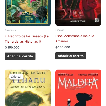
Ficción
Fantasía
Esos Monstruos a los que
El Hechizo de los Deseos (La
Amamos
Tierra de las Historias I)
₲
135.000
₲
150.000
Añadir al carrito
Añadir al carrito
El
El
precio
precio
¡Oferta!
¡Oferta!
original
actual
era:
es:
₲ 100.000.
₲ 70.000.