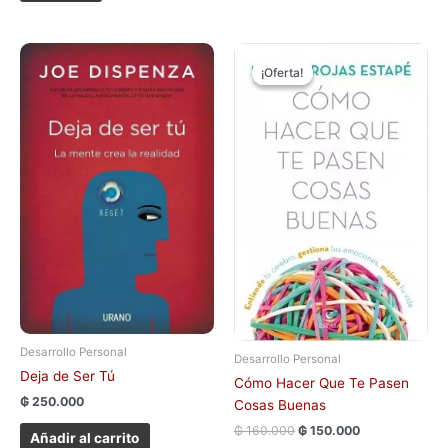
El
El
precio
precio
¡Oferta!
¡Oferta!
original
actual
era:
es:
₲ 160.000.
₲ 150.000.
Desarrollo Personal
Desarrollo Personal
Deja de Ser Tú
Cómo Hacer Que Te Pasen
₲
250.000
Cosas Buenas
₲
160.000
₲
150.000
Añadir al carrito