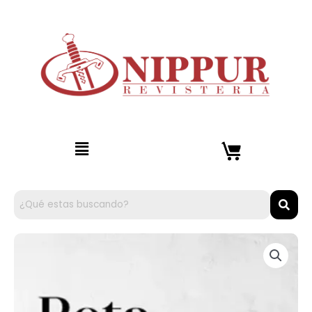
Ir
al
contenido
Menú
Rota
Se
Camina
Igual
cantidad