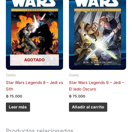
AGOTADO
Comic
Comic
Star Wars Legends 8 – Jedi vs
Star Wars Legends 9 – Jedi –
Sith
El lado Oscuro
₲
75.000
₲
75.000
Leer más
Añadir al carrito
Productos relacionados