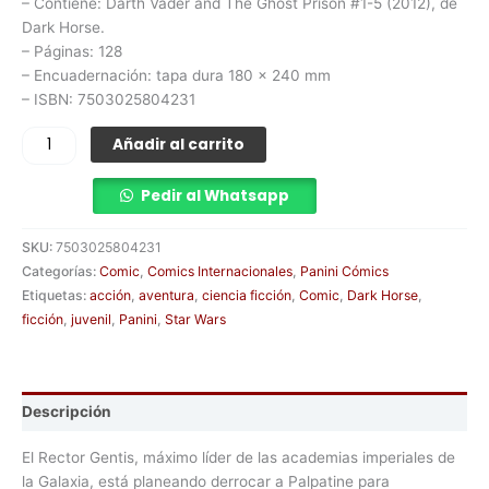
– Contiene: Darth Vader and The Ghost Prison #1-5 (2012), de
Dark Horse.
– Páginas: 128
– Encuadernación: tapa dura 180 x 240 mm
– ISBN: 7503025804231
Añadir al carrito
Pedir al Whatsapp
SKU:
7503025804231
Categorías:
Comic
,
Comics Internacionales
,
Panini Cómics
Etiquetas:
acción
,
aventura
,
ciencia ficción
,
Comic
,
Dark Horse
,
ficción
,
juvenil
,
Panini
,
Star Wars
Descripción
El Rector Gentis, máximo líder de las academias imperiales de
la Galaxia, está planeando derrocar a Palpatine para