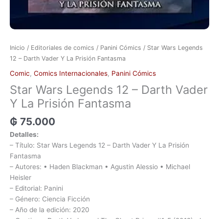
Inicio
/
Editoriales de comics
/
Panini Cómics
/ Star Wars Legends
12 – Darth Vader Y La Prisión Fantasma
Comic
,
Comics Internacionales
,
Panini Cómics
Star Wars Legends 12 – Darth Vader
Y La Prisión Fantasma
₲
75.000
Detalles:
– Título: Star Wars Legends 12 – Darth Vader Y La Prisión
Fantasma
– Autores: • Haden Blackman • Agustin Alessio • Michael
Heisler
– Editorial: Panini
– Género: Ciencia Ficción
– Año de la edición: 2020