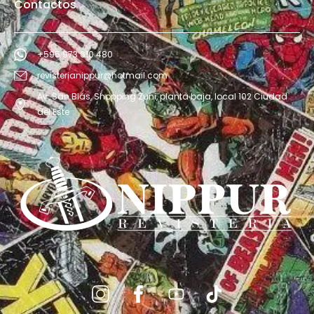
Contactos
+595 973 610 480
revisterianippur@hotmail.com
Av. San Blás, Shopping Zuni, planta baja, local 102 Ciudad
del Este