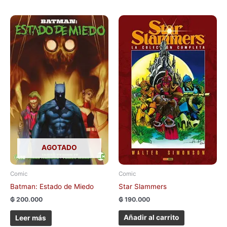
AGOTADO
Comic
Comic
Star Slammers
Batman: Estado de Miedo
₲
190.000
₲
200.000
Añadir al carrito
Leer más