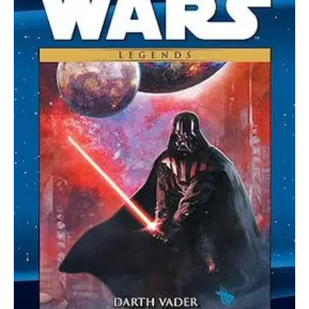
Darth
Vader
Y
La
Prisión
Fantasma
cantidad