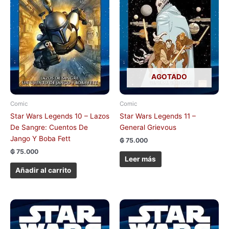
AGOTADO
Comic
Comic
Star Wars Legends 10 – Lazos
Star Wars Legends 11 –
De Sangre: Cuentos De
General Grievous
Jango Y Boba Fett
₲
75.000
₲
75.000
Leer más
Añadir al carrito