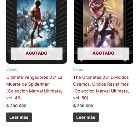
AGOTADO
AGOTADO
Comic
Comic
Ultimate Vengadores 03: La
The Ultimates 06: Divididos
Muerte de Spiderman
Caemos, Unidos Resistimos
(Coleccion Marvel Ultimate,
(Coleccion Marvel Ultimate,
vol. 46)
vol. 50)
₲
200.000
₲
200.000
Leer más
Leer más