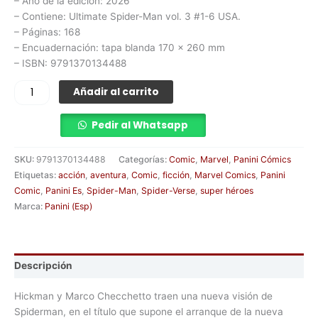
– Año de la edición: 2026
– Contiene: Ultimate Spider-Man vol. 3 #1-6 USA.
– Páginas: 168
– Encuadernación: tapa blanda 170 x 260 mm
– ISBN: 9791370134488
Añadir al carrito
Pedir al Whatsapp
SKU:
9791370134488
Categorías:
Comic
,
Marvel
,
Panini Cómics
Etiquetas:
acción
,
aventura
,
Comic
,
ficción
,
Marvel Comics
,
Panini
Comic
,
Panini Es
,
Spider-Man
,
Spider-Verse
,
super héroes
Marca:
Panini (Esp)
Descripción
Hickman y Marco Checchetto traen una nueva visión de
Spiderman, en el título que supone el arranque de la nueva