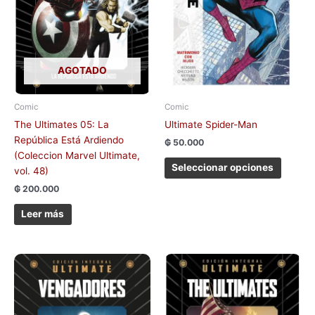
se
pueden
elegir
en
la
AGOTADO
página
de
Comic
Comic
produc
The Ultimates 05: La
Ultimate Spider-Man
República Está Ardiendo
₲
50.000
(Coleccion Marvel Ultimate,
Seleccionar opciones
vol. 48)
₲
200.000
Leer más