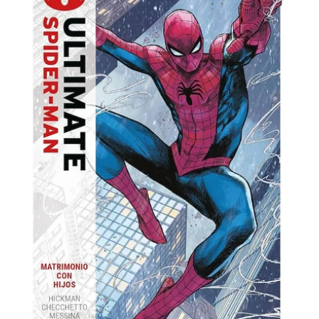
Premiere
Vol.
01;
Matrimonio
con
Hijos
cantidad