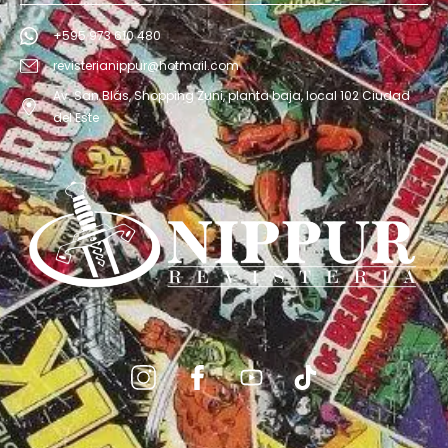
+595 973 610 480
revisterianippur@hotmail.com
Av. San Blás, Shopping Zuni, planta baja, local 102 Ciudad
del Este