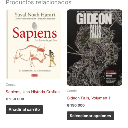
Productos relacionados
Este
produc
tiene
múltipl
variant
Las
opcion
se
pueden
elegir
en
la
Comic
página
Comic
Sapiens, Una Historia Gráfica
de
Gideon Falls, Volumen 1
₲
250.000
produc
₲
150.000
Añadir al carrito
Seleccionar opciones