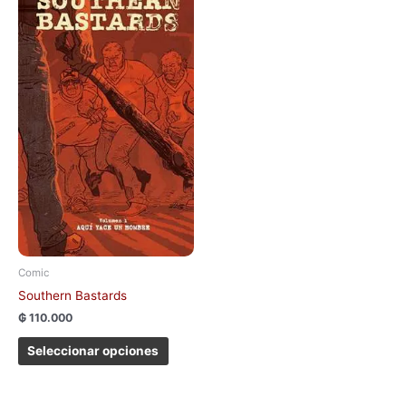
producto
tiene
múltiples
variantes.
Las
opciones
se
pueden
elegir
en
la
página
de
Comic
producto
Southern Bastards
₲
110.000
Seleccionar opciones