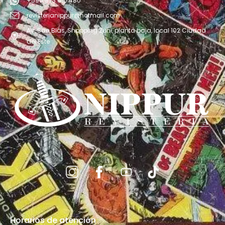
+595 973 610 480
revisterianippur@hotmail.com
Av. San Blás, Shopping Zuni, planta baja, local 102 Ciudad
del Este
Horarios de atención