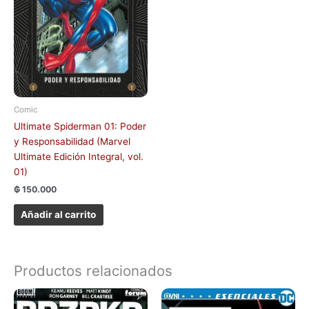
Comic
Ultimate Spiderman 01: Poder
y Responsabilidad (Marvel
Ultimate Edición Integral, vol.
01)
₲
150.000
Añadir al carrito
Productos relacionados
Este