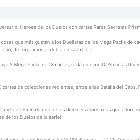
niversario: Héroes de los Duelos con cartas Raras Secretas Pris
s cosas que más gustan a los Duelistas de los Mega Packs de ca
e año, ¡te regalamos el doble en cada Lata!
cluye 3 Mega Packs de 18 cartas, cada uno con DOS cartas Raras
cartas de colecciones recientes, entre ellas Batalla del Caos,
Cuarto de Siglo de uno de los dieciséis monstruos que adornan l
s de los Duelos de la serie!
rategia, Juego de mesa, Yu Gi Oh!, Konami, Lata, 25 Aniversari