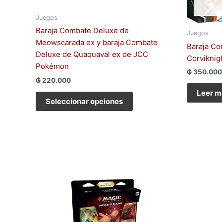
la
página
Juegos
de
Baraja Combate Deluxe de
Juegos
producto
Meowscarada ex y baraja Combate
Baraja Co
Deluxe de Quaquaval ex de JCC
Corvikni
Pokémon
₲
350.000
₲
220.000
Leer m
Seleccionar opciones