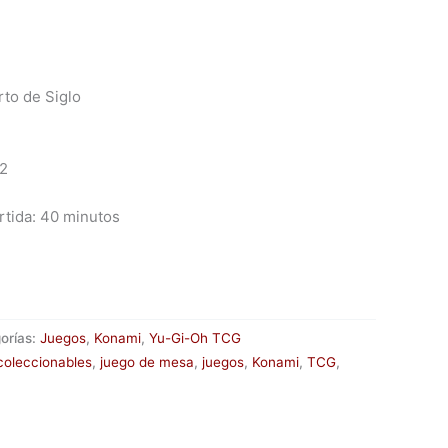
rto de Siglo
 2
rtida: 40 minutos
orías:
Juegos
,
Konami
,
Yu-Gi-Oh TCG
coleccionables
,
juego de mesa
,
juegos
,
Konami
,
TCG
,