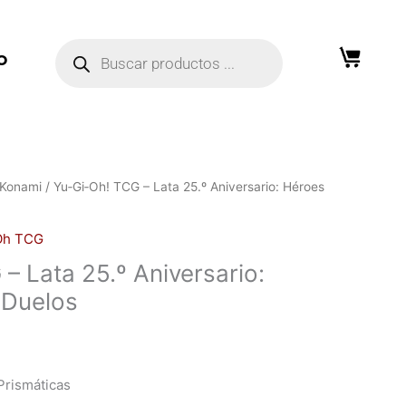
Búsqueda
de
O
productos
Konami
/ Yu‑Gi‑Oh! TCG – Lata 25.º Aniversario: Héroes
Oh TCG
– Lata 25.º Aniversario:
 Duelos
Prismáticas