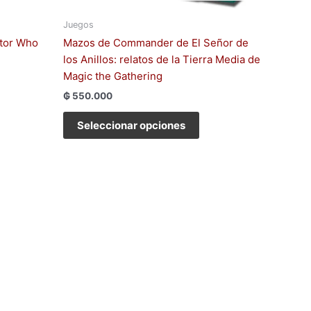
la
gina
página
Juegos
de
tor Who
Mazos de Commander de El Señor de
oducto
producto
los Anillos: relatos de la Tierra Media de
Magic the Gathering
₲
550.000
Seleccionar opciones