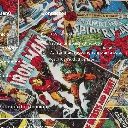
Menú
Contactos
Inicio
+595 973 610 480
revisterianippur@hotmail.com
Catálogo
Av. San Blás, Shopping Zuni, planta baja,
local 102 Ciudad del Este
Acerca de
Contacto
Horarios de atención
Lunes a Sábado 09:00-19:00 hs.