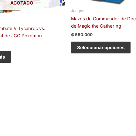
la
AGOTADO
pá
Juegos
de
Mazos de Commander de Doc
pr
de Magic the Gathering
mbate V: Lycanroc vs.
₲
550.000
ght de JCC Pokémon
Seleccionar opciones
ás