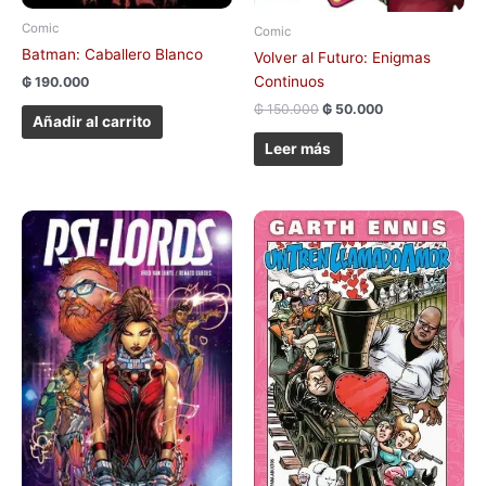
Comic
Comic
Batman: Caballero Blanco
Volver al Futuro: Enigmas
Continuos
₲
190.000
₲
150.000
₲
50.000
Añadir al carrito
Leer más