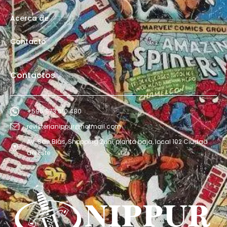
Acerca de
Contacto
Contactos
+595 973 610 480
revisterianippur@hotmail.com
Av. San Blás, Shopping Zuni, planta baja, local 102 Ciudad
del Este