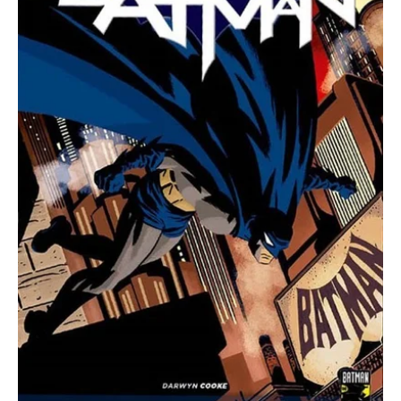
(Colección
Batman
80
Aniversario)
cantidad