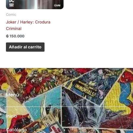
Comic
Joker / Harley: Crodura
Criminal
₲
150.000
Añadir al carrito
Menú
Inicio
Catálogo