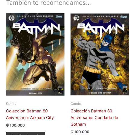
También te recomendamos…
Comic
Comic
Colección Batman 80
Colección Batman 80
Aniversario: Arkham City
Aniversario: Condado de
Gotham
₲
100.000
₲
100.000