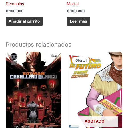
Demonios
Mortal
₲
100.000
₲
100.000
Añadir al carrito
Leer más
Productos relacionados
El
El
precio
precio
¡Oferta!
¡Oferta!
original
actual
era:
es:
₲ 150.000.
₲ 50.000.
AGOTADO